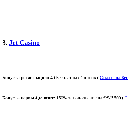
3.
Jet Casino
Бонус за регистрацию:
40 Бесплатных Спинов (
Ссылка на Бе
Бонус за первый депозит:
150% за пополнение на €/$/₽ 500 (
С