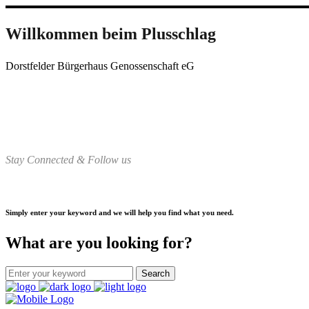
Willkommen beim Plusschlag
Dorstfelder Bürgerhaus Genossenschaft eG
Stay Connected & Follow us
Simply enter your keyword and we will help you find what you need.
What are you looking for?