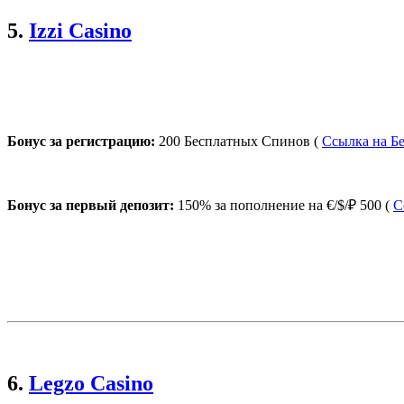
5.
Izzi Casino
Бонус за регистрацию:
200 Бесплатных Спинов (
Ссылка на Б
Бонус за первый депозит:
150% за пополнение на €/$/₽ 500 (
С
6.
Legzo Casino