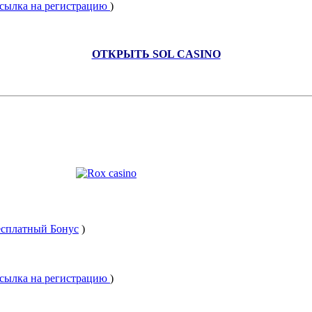
сылка на регистрацию
)
ОТКРЫТЬ SOL CASINO
есплатный Бонус
)
сылка на регистрацию
)