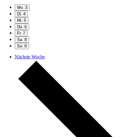
Mo.
3
Di.
4
Mi.
5
Do.
6
Fr.
7
Sa.
8
So.
9
Nächste Woche