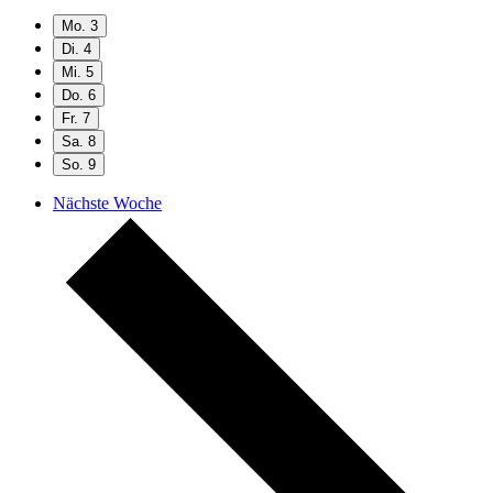
Mo.
3
Di.
4
Mi.
5
Do.
6
Fr.
7
Sa.
8
So.
9
Nächste Woche