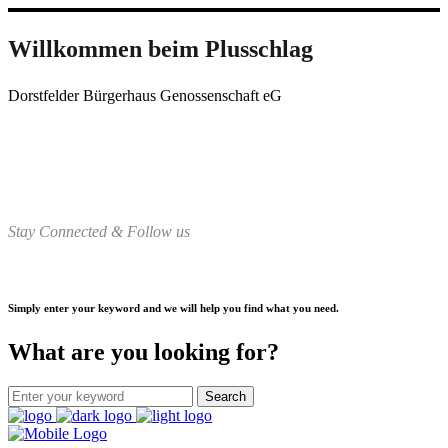
Willkommen beim Plusschlag
Dorstfelder Bürgerhaus Genossenschaft eG
Stay Connected & Follow us
Simply enter your keyword and we will help you find what you need.
What are you looking for?