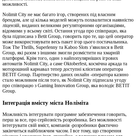
можливості.
Nolimit City не має багато ігор, створених під власним
брендом, але ці кілька моделей можуть похвалитися наявністю
ліцензій, виданих великими регуляторними організаціями,
відомими у всьому світі. Остання угода про співпрацю, яка
була підписана з Betit Group, говорить про те, що цей оператор
може використовувати весь пакет ігор цього постачальника.
Тож The Thrills, Superlenny та Kaboo Slots з’явилися в Betit
Group, які разом з іншими змогли розмістити на хмарній
платформі. Крім того, один з найпопулярніших ігрових
автоматів Nolimit City, а саме Oktoberfest, космічна аркада та
моторошний карнавал тепер доступні клієнтам оператора
BETIT Group. Партнерство даних онлайн -оператора казино
стало можливим після того, як Nolimit City підписала угоду
про співпрацю з Gaming Innovation Group, яка володіє BETIT
Group.
Інтеграція вмісту міста Ноліміта
Можливість інтегрувати програмне забезпечення говорить,
перш за все, про серйозність розробника. Без можливості
інтегрувати свій вміст, компанія -розробники фактично
закінчиться найближчим часом. І все тому, що створення