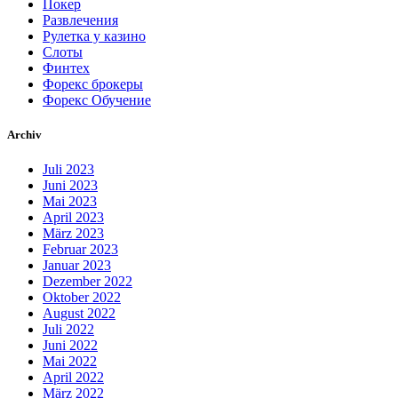
Покер
Развлечения
Рулетка у казино
Слоты
Финтех
Форекс брокеры
Форекс Обучение
Archiv
Juli 2023
Juni 2023
Mai 2023
April 2023
März 2023
Februar 2023
Januar 2023
Dezember 2022
Oktober 2022
August 2022
Juli 2022
Juni 2022
Mai 2022
April 2022
März 2022