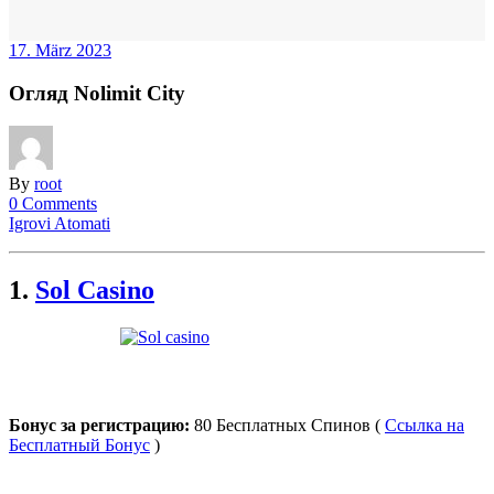
17. März 2023
Огляд Nolimit City
By
root
0 Comments
Igrovi Atomati
1.
Sol Casino
Бонус за регистрацию:
80 Бесплатных Спинов (
Ссылка на
Бесплатный Бонус
)