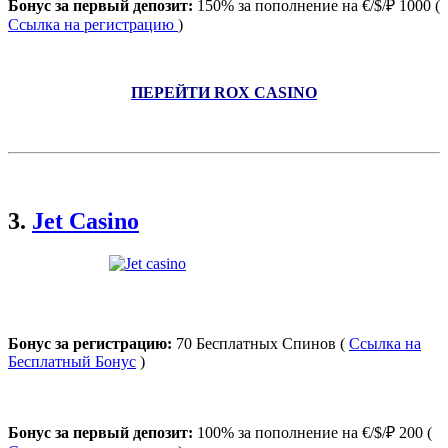
Бонус за первый депозит:
150% за пополнение на €/$/₽ 1000 (
Ссылка на регистрацию
)
ПЕРЕЙТИ ROX CASINO
3.
Jet Casino
Бонус за регистрацию:
70 Бесплатных Спинов (
Ссылка на
Бесплатный Бонус
)
Бонус за первый депозит:
100% за пополнение на €/$/₽ 200 (