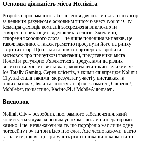
Основна діяльність міста Ноліміта
Розробка програмного забезпечення для онлайн -азартних ігор
за великим рахунком є ​​основним типом бізнесу Nolimit City.
Команда фахівців компанії зосереджена виключно на
створенні найкращих відеороликів слотів. Звичайно,
створення хорошого слота – це лише половина випадків, це
також важливо, а також грамотно просунути його на ринку
азартних ігор. Щоб знайти нових партнерів та зробити
висновок про прибуткові транзакції, представники міста
Ноліміта регулярно з’являються з продуктами на різних
великих галузевих виставках, включаючи такий великий, як
Ice Totally Gaming. Серед клієнтів, з якими співпрацює Nolimit
City, які стали такими, як результат участі у виставках та
інших заходах, були казиностуган, фолькломатен, Comeon !,
Mobilebet, пощастило, Касіно.PL і MobileAutomaten.
Висновок
Nolimit City – розробник програмного забезпечення, який
користується дуже хорошим успіхом з онлайн -операторами
казино, і це, незважаючи на те, що портфоліо має лише одну
лотерейну гру та три відео про слот. Але чесно кажучи, варто
зазначити, що всі ці ігри мають різні інноваційні варіанти та