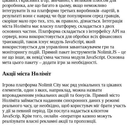
цікавих і красивих ігор, звичайно, є великим плюсом для
розробника, але що багато в цьому, якщо неможливо
інтегрувати їх на платформи третьих виробників -партій, в
результаті вони є навряд чи буде популярним серед гравців,
скоріше мало про тих, хто, як правило, дізнається. Інтеграція
міста Ноліміта має власну платформу, складається з двох
основних частин. Платформа складається з інтерфейсу API на
сервері, вона використовується для обробки всіх фінансових
транзакцій, також існує модуль JavaScript, який
використовується для управління завантажувачем гри та
моніторингу подій. Прямий пакет інструментів Nolimit.JS – це
не що інше, як невід’ємна частина модуля JavaScript. Основна
мета цього пакету – додати ігри за необхідності.
Акції міста Ноліміт
Ігрова платформа Nolimit City має ряд унікальних та цікавих
елементів, один з яких, наприклад, можна назвати
впровадженням унікальних акцій та бонусів. Прямий місто
Ноліміта займається наданням синхронних даних у режимі
реального часу, це необхідно, щоб користувач міг брати участь
у дії за певний період. Ця послуга надається клієнтом
JavaScrip. Крім того, онлайн -оператори казино можуть
реалізувати власні рекламні акції та пропозиції.