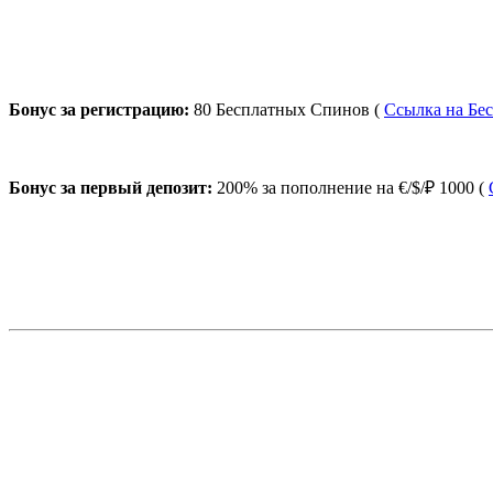
Бонус за регистрацию:
80 Бесплатных Спинов (
Ссылка на Бе
Бонус за первый депозит:
200% за пополнение на €/$/₽ 1000 (