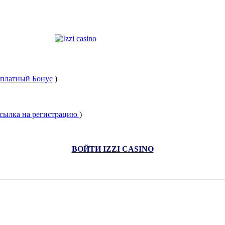
сплатный Бонус
)
сылка на регистрацию
)
ВОЙТИ IZZI CASINO