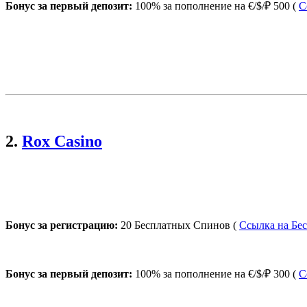
Бонус за первый депозит:
100% за пополнение на €/$/₽ 500 (
С
2.
Rox Casino
Бонус за регистрацию:
20 Бесплатных Спинов (
Ссылка на Бе
Бонус за первый депозит:
100% за пополнение на €/$/₽ 300 (
С