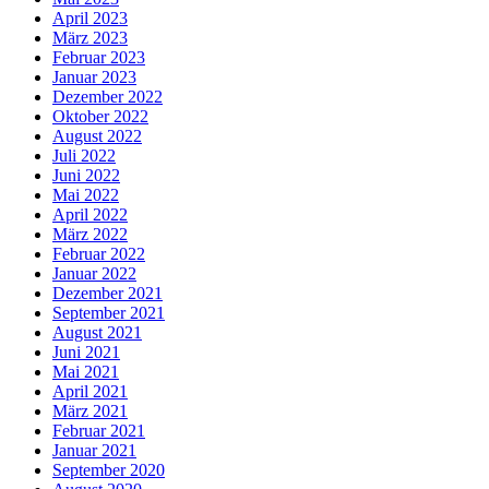
April 2023
März 2023
Februar 2023
Januar 2023
Dezember 2022
Oktober 2022
August 2022
Juli 2022
Juni 2022
Mai 2022
April 2022
März 2022
Februar 2022
Januar 2022
Dezember 2021
September 2021
August 2021
Juni 2021
Mai 2021
April 2021
März 2021
Februar 2021
Januar 2021
September 2020