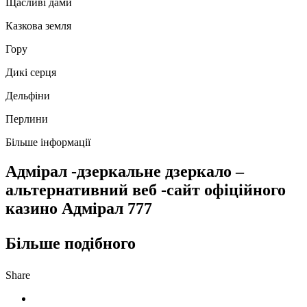
Щасливі дами
Казкова земля
Гору
Дикі серця
Дельфіни
Перлини
Більше інформації
Адмірал -дзеркальне дзеркало –
альтернативний веб -сайт офіційного
казино Адмірал 777
Більше подібного
Share