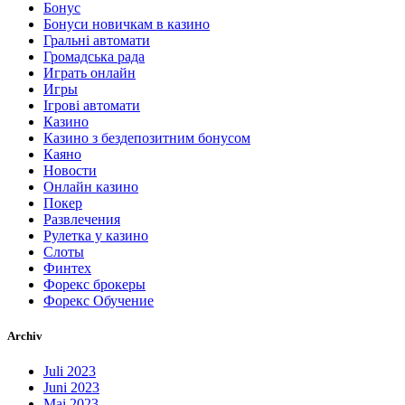
Бонус
Бонуси новичкам в казино
Гральні автомати
Громадська рада
Играть онлайн
Игры
Ігрові автомати
Казино
Казино з бездепозитним бонусом
Каяно
Новости
Онлайн казино
Покер
Развлечения
Рулетка у казино
Слоты
Финтех
Форекс брокеры
Форекс Обучение
Archiv
Juli 2023
Juni 2023
Mai 2023