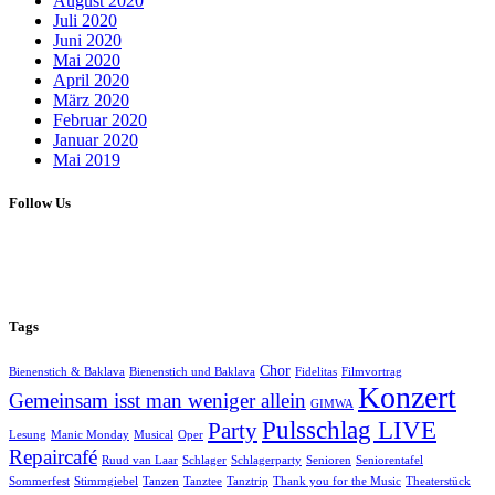
August 2020
Juli 2020
Juni 2020
Mai 2020
April 2020
März 2020
Februar 2020
Januar 2020
Mai 2019
Follow Us
Tags
Chor
Bienenstich & Baklava
Bienenstich und Baklava
Fidelitas
Filmvortrag
Konzert
Gemeinsam isst man weniger allein
GIMWA
Pulsschlag LIVE
Party
Lesung
Manic Monday
Musical
Oper
Repaircafé
Ruud van Laar
Schlager
Schlagerparty
Senioren
Seniorentafel
Sommerfest
Stimmgiebel
Tanzen
Tanztee
Tanztrip
Thank you for the Music
Theaterstück