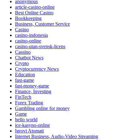
anonymous
article-casino-online
Best Online Casino
Bookkeeping
Business, Customer Service
Casino
casino-indonesia
casino-online
casino-utan-svensk-licens
Cassino
Chatbot News
Crypto
Cryptocurrency News
Education
fast-game
fast-money-game
Finance, Investing
FinTech
Forex Trading
Gambling online for money
Game
hello world
ice-kasyno-online
Igrovi Atomati
Internet Business, Audio-Video Streaming