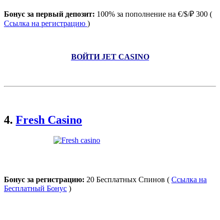
Бонус за первый депозит:
100% за пополнение на €/$/₽ 300 (
Ссылка на регистрацию
)
ВОЙТИ JET CASINO
4.
Fresh Casino
Бонус за регистрацию:
20 Бесплатных Спинов (
Ссылка на
Бесплатный Бонус
)