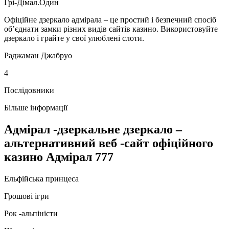
Грі-Дімал.Один
Офіційне дзеркало адмірала – це простий і безпечний спосіб
об’єднати замки різних видів сайтів казино. Використовуйте
дзеркало і грайте у свої улюблені слоти.
Раджаман Джабруо
4
Послідовники
Більше інформації
Адмірал -дзеркальне дзеркало –
альтернативний веб -сайт офіційного
казино Адмірал 777
Ельфійська принцеса
Грошові ігри
Рок -альпіністи