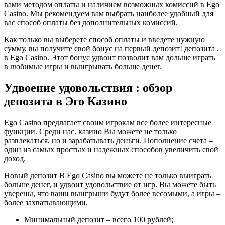
вами методом оплаты и наличием возможных комиссий в Ego
Casino. Мы рекомендуем вам выбрать наиболее удобный для
вас способ оплаты без дополнительных комиссий.
Как только вы выберете способ оплаты и введете нужную
сумму, вы получите свой бонус на первый депозит! депозита .
в Ego Casino. Этот бонус удвоит позволит вам дольше играть
в любимые игры и выигрывать больше денег.
Удвоение удовольствия : обзор
депозита в Эго Казино
Ego Casino предлагает своим игрокам все более интересные
функции. Среди нас. казино Вы можете не только
развлекаться, но и зарабатывать деньги. Пополнение счета –
один из самых простых и надежных способов увеличить свой
доход.
Новый депозит В Ego Casino вы можете не только выиграть
больше денег, и удвоит удовольствие от игр. Вы можете быть
уверены, что ваши выигрыши будут более весомыми, а игры –
более захватывающими.
Минимальный депозит – всего 100 рублей;