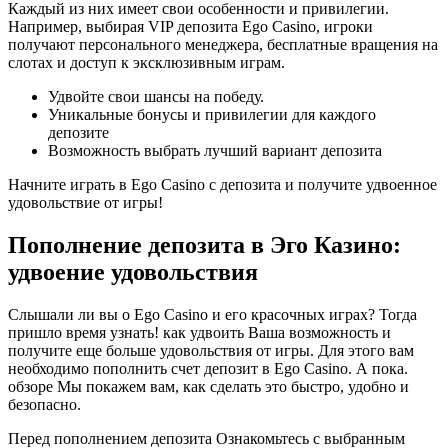
Каждый из них имеет свои особенности и привилегии.
Например, выбирая VIP депозита Ego Casino, игроки
получают персонального менеджера, бесплатные вращения на
слотах и доступ к эксклюзивным играм.
Удвойте свои шансы на победу.
Уникальные бонусы и привилегии для каждого
депозите
Возможность выбрать лучший вариант депозита
Начните играть в Ego Casino с депозита и получите удвоенное
удовольствие от игры!
Пополнение депозита в Эго Казино:
удвоение удовольствия
Слышали ли вы о Ego Casino и его красочных играх? Тогда
пришло время узнать! как удвоить Ваша возможность и
получите еще больше удовольствия от игры. Для этого вам
необходимо пополнить счет депозит в Ego Casino. А пока.
обзоре Мы покажем вам, как сделать это быстро, удобно и
безопасно.
Перед пополнением депозита Ознакомьтесь с выбранным