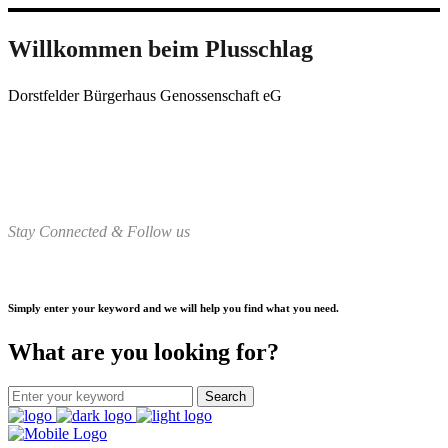
Willkommen beim Plusschlag
Dorstfelder Bürgerhaus Genossenschaft eG
Stay Connected & Follow us
Simply enter your keyword and we will help you find what you need.
What are you looking for?