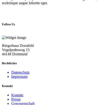
scelerisque augue lobortis eget.
Follow Us
Bürgerhaus Dorstfeld
Vogelpothsweg
15
44149 Dortmund
Rechtliches
Datenschutz
Impressum
Kontakt
Kontakt
Presse
Genossenschaft