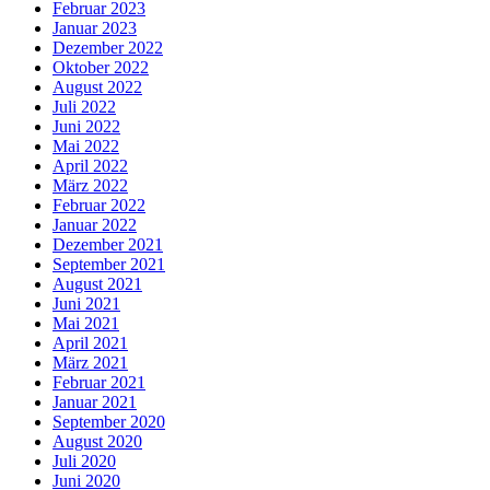
Februar 2023
Januar 2023
Dezember 2022
Oktober 2022
August 2022
Juli 2022
Juni 2022
Mai 2022
April 2022
März 2022
Februar 2022
Januar 2022
Dezember 2021
September 2021
August 2021
Juni 2021
Mai 2021
April 2021
März 2021
Februar 2021
Januar 2021
September 2020
August 2020
Juli 2020
Juni 2020