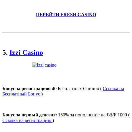
ПЕРЕЙТИ FRESH CASINO
5.
Izzi Casino
Бонус за регистрацию:
40 Бесплатных Спинов (
Ссылка на
Бесплатный Бонус
)
Бонус за первый депозит:
150% за пополнение на €/$/₽ 1000 (
Ссылка на регистрацию
)