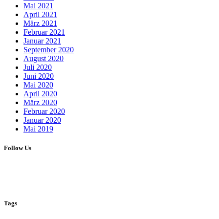
Mai 2021
April 2021
März 2021
Februar 2021
Januar 2021
September 2020
August 2020
Juli 2020
Juni 2020
Mai 2020
April 2020
März 2020
Februar 2020
Januar 2020
Mai 2019
Follow Us
Tags