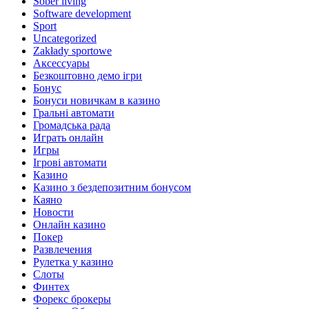
Sober living
Software development
Sport
Uncategorized
Zakłady sportowe
Аксессуары
Безкоштовно демо ігри
Бонус
Бонуси новичкам в казино
Гральні автомати
Громадська рада
Играть онлайн
Игры
Ігрові автомати
Казино
Казино з бездепозитним бонусом
Каяно
Новости
Онлайн казино
Покер
Развлечения
Рулетка у казино
Слоты
Финтех
Форекс брокеры