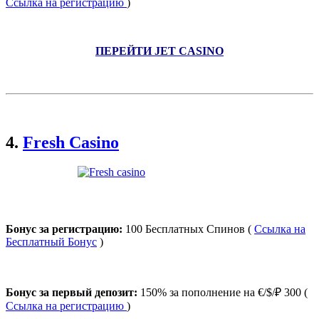
Ссылка на регистрацию
)
ПЕРЕЙТИ JET CASINO
4.
Fresh Casino
Бонус за регистрацию:
100 Бесплатных Спинов (
Ссылка на
Бесплатный Бонус
)
Бонус за первый депозит:
150% за пополнение на €/$/₽ 300 (
Ссылка на регистрацию
)