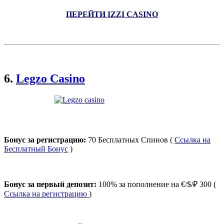
ПЕРЕЙТИ IZZI CASINO
6.
Legzo Casino
Бонус за регистрацию:
70 Бесплатных Спинов (
Ссылка на
Бесплатный Бонус
)
Бонус за первый депозит:
100% за пополнение на €/$/₽ 300 (
Ссылка на регистрацию
)