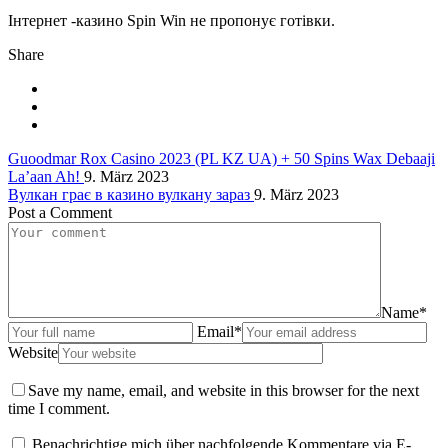
Інтернет -казино Spin Win не пропонує готівки.
Share
Guoodmar Rox Casino 2023 (PL KZ UA) + 50 Spins Wax Debaaji
La’aan Ah!
9. März 2023
Вулкан грає в казино вулкану зараз
9. März 2023
Post a Comment
Name*
Email*
Website
Save my name, email, and website in this browser for the next
time I comment.
Benachrichtige mich über nachfolgende Kommentare via E-