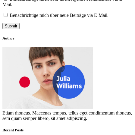
Mail.
Benachrichtige mich über neue Beiträge via E-Mail.
Author
Etiam rhoncus. Maecenas tempus, tellus eget condimentum rhoncus,
sem quam semper libero, sit amet adipiscing.
Recent Posts