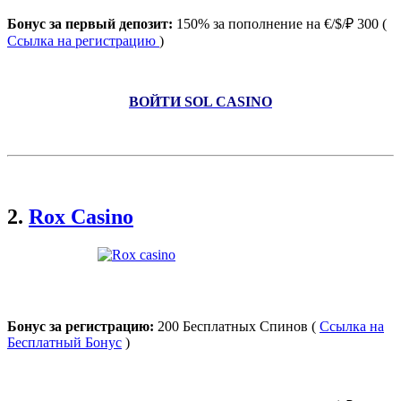
Бонус за первый депозит:
150% за пополнение на €/$/₽ 300 (
Ссылка на регистрацию
)
ВОЙТИ SOL CASINO
2.
Rox Casino
Бонус за регистрацию:
200 Бесплатных Спинов (
Ссылка на
Бесплатный Бонус
)