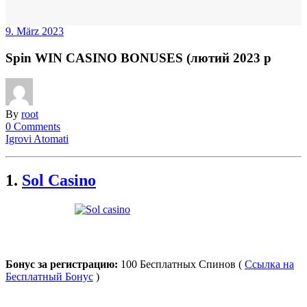
9. März 2023
Spin WIN CASINO BONUSES (лютий 2023 р
By
root
0 Comments
Igrovi Atomati
1.
Sol Casino
Бонус за регистрацию:
100 Бесплатных Спинов (
Ссылка на
Бесплатный Бонус
)