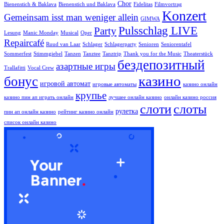
Chor
Bienenstich & Baklava
Bienenstich und Baklava
Fidelitas
Filmvortrag
Konzert
Gemeinsam isst man weniger allein
GIMWA
Pulsschlag LIVE
Party
Lesung
Manic Monday
Musical
Oper
Repaircafé
Ruud van Laar
Schlager
Schlagerparty
Senioren
Seniorentafel
Sommerfest
Stimmgiebel
Tanzen
Tanztee
Tanztrip
Thank you for the Music
Theaterstück
бездепозитный
азартные игры
Trallafitti
Vocal Crew
казино
бонус
игровой автомат
игровые автоматы
казино онлайн
крупье
казино пин ап играть онлайн
лучшее онлайн казино
онлайн казино россия
слоти
слоты
рулетка
пин ап онлайн казино
рейтинг казино онлайн
список онлайн казино