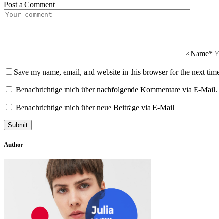
Post a Comment
Name*
Save my name, email, and website in this browser for the next tim
Benachrichtige mich über nachfolgende Kommentare via E-Mail.
Benachrichtige mich über neue Beiträge via E-Mail.
Author