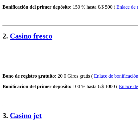
Bonificación del primer depósito:
150 % hasta €/$ 500 (
Enlace de 
2.
Casino fresco
Bono de registro gratuito:
20 0 Giros gratis (
Enlace de bonificación 
Bonificación del primer depósito:
100 % hasta €/$ 1000 (
Enlace de
3.
Casino jet