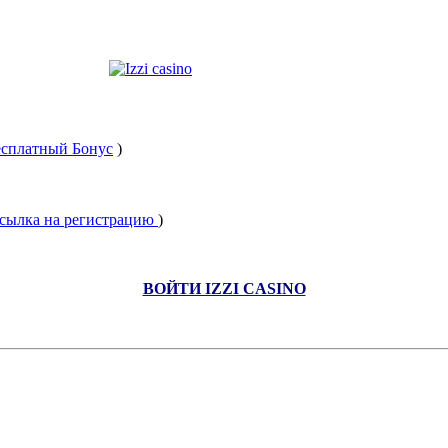
есплатный Бонус
)
сылка на регистрацию
)
ВОЙТИ IZZI CASINO