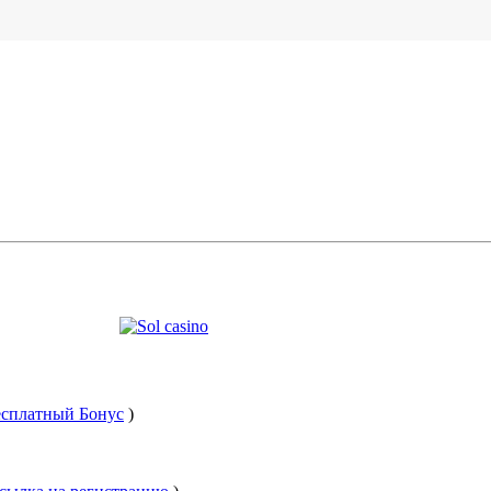
есплатный Бонус
)