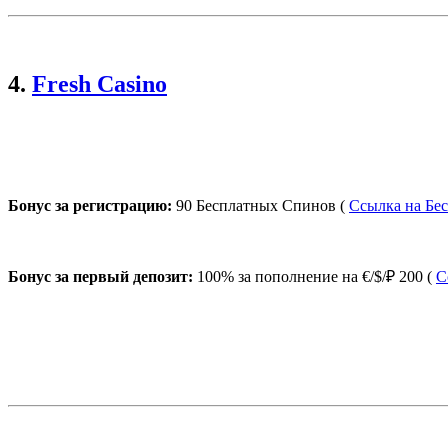
4.
Fresh Casino
Бонус за регистрацию:
90 Бесплатных Спинов (
Ссылка на Бе
Бонус за первый депозит:
100% за пополнение на €/$/₽ 200 (
С