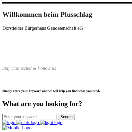
Willkommen beim Plusschlag
Dorstfelder Bürgerhaus Genossenschaft eG
Stay Connected & Follow us
Simply enter your keyword and we will help you find what you need.
What are you looking for?