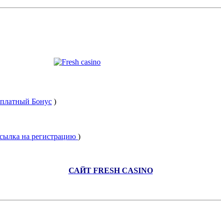
сплатный Бонус
)
сылка на регистрацию
)
САЙТ FRESH CASINO