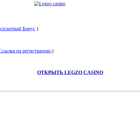
есплатный Бонус
)
Ссылка на регистрацию
)
ОТКРЫТЬ LEGZO CASINO