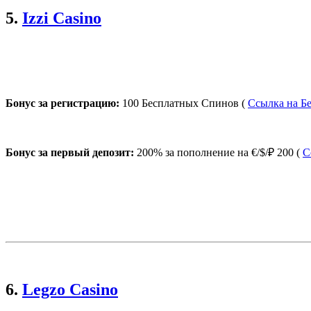
5.
Izzi Casino
Бонус за регистрацию:
100 Бесплатных Спинов (
Ссылка на Б
Бонус за первый депозит:
200% за пополнение на €/$/₽ 200 (
С
6.
Legzo Casino