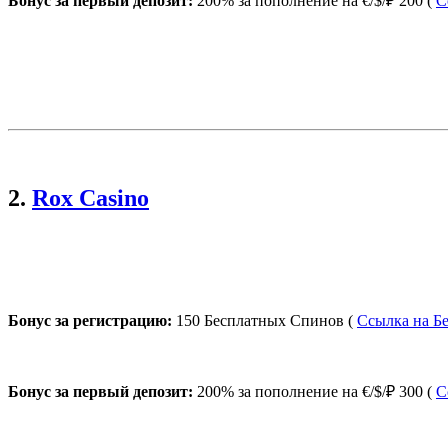
Бонус за первый депозит:
200% за пополнение на €/$/₽ 200 (
С
2.
Rox Casino
Бонус за регистрацию:
150 Бесплатных Спинов (
Ссылка на Б
Бонус за первый депозит:
200% за пополнение на €/$/₽ 300 (
С