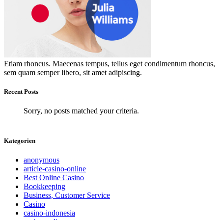
Etiam rhoncus. Maecenas tempus, tellus eget condimentum rhoncus,
sem quam semper libero, sit amet adipiscing.
Recent Posts
Sorry, no posts matched your criteria.
Kategorien
anonymous
article-casino-online
Best Online Casino
Bookkeeping
Business, Customer Service
Casino
casino-indonesia