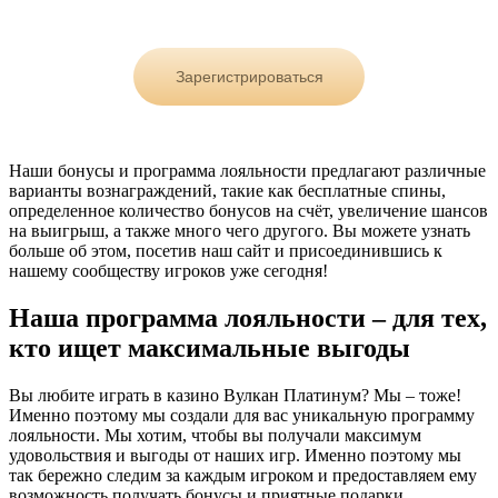
Зарегистрироваться
Наши бонусы и программа лояльности предлагают различные
варианты вознаграждений, такие как бесплатные спины,
определенное количество бонусов на счёт, увеличение шансов
на выигрыш, а также много чего другого. Вы можете узнать
больше об этом, посетив наш сайт и присоединившись к
нашему сообществу игроков уже сегодня!
Наша программа лояльности – для тех,
кто ищет максимальные выгоды
Вы любите играть в казино Вулкан Платинум? Мы – тоже!
Именно поэтому мы создали для вас уникальную программу
лояльности. Мы хотим, чтобы вы получали максимум
удовольствия и выгоды от наших игр. Именно поэтому мы
так бережно следим за каждым игроком и предоставляем ему
возможность получать бонусы и приятные подарки.