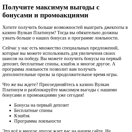
Получите максимум выгоды с
бонусами и промоакциями
Хотите получить больше возможностей выиграть джекпоты в
казино Вулкан Платинум? Тогда вы обязательно должны
узнать больше о наших бонусах и программе лояльности.
Сейчас у нас есть множество специальных предложений,
которые вы можете использовать для увеличения своих
шансов на победу. Вы можете получить бонусы на первый
депозит, бесплатные спины, кэшбэк и многое другое. А
программа лояльности позволит вам получать
дополнительные призы за продолжительное время игры.
Что же вы ждете? Присоединяйтесь к казино Вулкан
Платинум и разблокируйте максимум выгоды с нашими
бонусами и промоакциями уже сегодня!
Бонусы на первый депозит
Бесплатные спины
Кэшбэк
Программа лояльности
Это всё и многое другое ждет вас на нашем сайте. Не