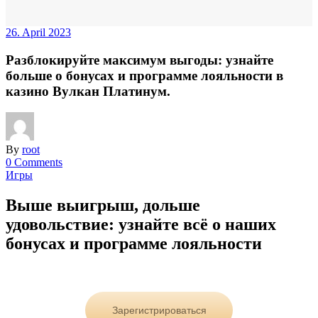
26. April 2023
Разблокируйте максимум выгоды: узнайте
больше о бонусах и программе лояльности в
казино Вулкан Платинум.
By
root
0 Comments
Игры
Выше выигрыш, дольше
удовольствие: узнайте всё о наших
бонусах и программе лояльности
Зарегистрироваться