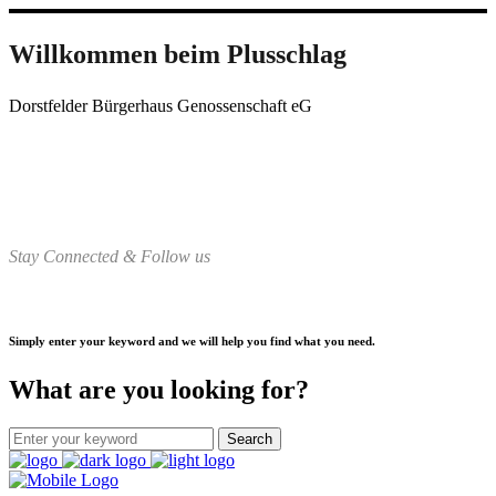
Willkommen beim Plusschlag
Dorstfelder Bürgerhaus Genossenschaft eG
Stay Connected & Follow us
Simply enter your keyword and we will help you find what you need.
What are you looking for?