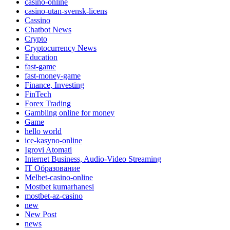
casino-online
casino-utan-svensk-licens
Cassino
Chatbot News
Crypto
Cryptocurrency News
Education
fast-game
fast-money-game
Finance, Investing
FinTech
Forex Trading
Gambling online for money
Game
hello world
ice-kasyno-online
Igrovi Atomati
Internet Business, Audio-Video Streaming
IT Образование
Melbet-casino-online
Mostbet kumarhanesi
mostbet-az-casino
new
New Post
news