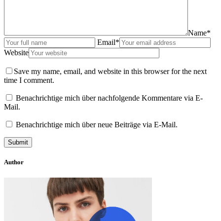
Name*
Email*
Website
Save my name, email, and website in this browser for the next
time I comment.
Benachrichtige mich über nachfolgende Kommentare via E-
Mail.
Benachrichtige mich über neue Beiträge via E-Mail.
Author