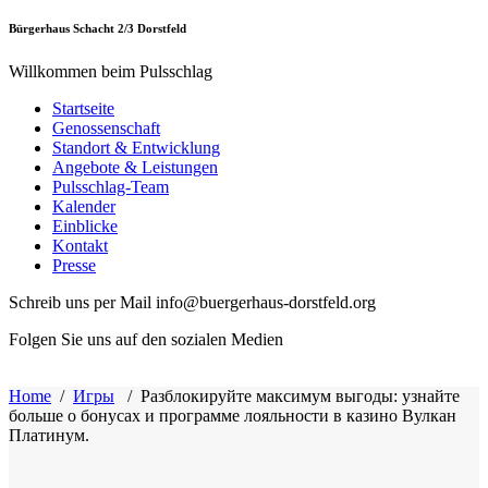
Bürgerhaus Schacht 2/3 Dorstfeld
Willkommen beim Pulsschlag
Startseite
Genossenschaft
Standort & Entwicklung
Angebote & Leistungen
Pulsschlag-Team
Kalender
Einblicke
Kontakt
Presse
Schreib uns per Mail info@buergerhaus-dorstfeld.org
Folgen Sie uns auf den sozialen Medien
Home
/
Игры
/
Разблокируйте максимум выгоды: узнайте
больше о бонусах и программе лояльности в казино Вулкан
Платинум.