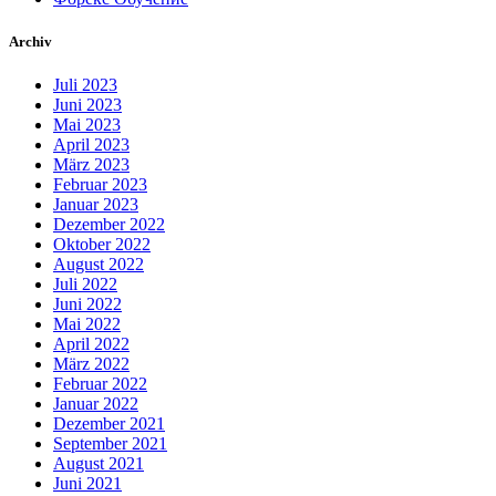
Archiv
Juli 2023
Juni 2023
Mai 2023
April 2023
März 2023
Februar 2023
Januar 2023
Dezember 2022
Oktober 2022
August 2022
Juli 2022
Juni 2022
Mai 2022
April 2022
März 2022
Februar 2022
Januar 2022
Dezember 2021
September 2021
August 2021
Juni 2021