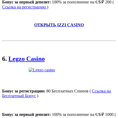
Бонус за первый депозит:
100% за пополнение на €/$/₽ 200 (
Ссылка на регистрацию
)
ОТКРЫТЬ IZZI CASINO
6.
Legzo Casino
Бонус за регистрацию:
80 Бесплатных Спинов (
Ссылка на
Бесплатный Бонус
)
Бонус за первый депозит:
100% за пополнение на €/$/₽ 1000 (