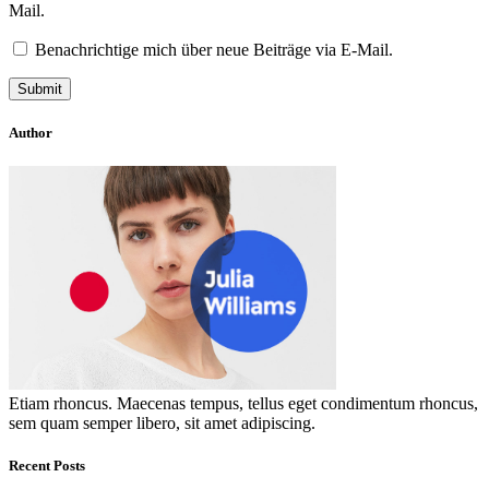
Mail.
Benachrichtige mich über neue Beiträge via E-Mail.
Author
Etiam rhoncus. Maecenas tempus, tellus eget condimentum rhoncus,
sem quam semper libero, sit amet adipiscing.
Recent Posts