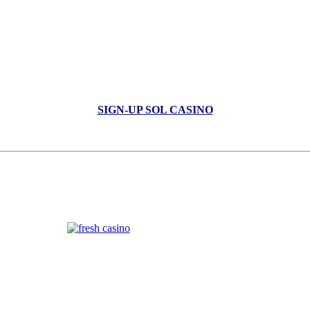
SIGN-UP SOL CASINO