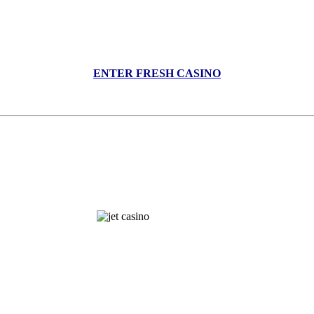
ENTER FRESH CASINO