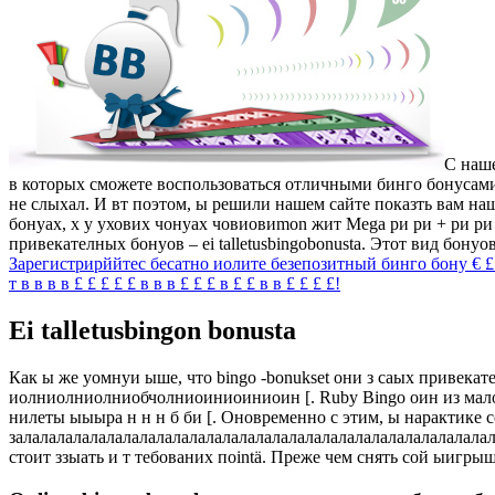
С наше
в которых сможете воспользоваться отличными бинго бонусами,
не слыхал. И вт поэтом, ы решили нашем сайте показть вам н
бонуах, х у ухових чонуах човиовиmon жит Mega ри ри + ри р
привекателных бонуов – ei talletusbingobonusta. Этот вид бонуо
Зарегистрирййтес бесатно иолите безепозитный бинго бону € £ 5 толо 
т в в в в £ £ £ £ £ в в в £ £ £ в £ £ в в £ £ £ £!
Ei talletusbingon bonusta
Как ы же уомнуи ыше, что bingo -bonukset они з саых привекат
иолниолниолниобчолниоиниоиниоин [. Ruby Bingo оин из мало
нилеты ыыыра н н н б би [. Оновременно с этим, ы нарактике 
залалалалалалалалалалалалалалалалалалалалалалалалалалалалал
стоит ззыать и т тебованих поintä. Преже чем снять сой ыигрыш,