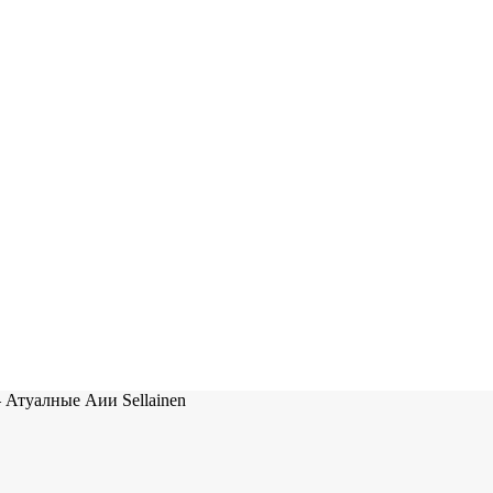
– Атуалные Аии Sellainen