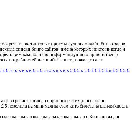
ссмотреть маркетинговые приемы лучших онлайн бинго-залов,
онечные списки бинго сайтов, имена которых никто никогда и
e. Ы предтавим вам полнюю информomayцию о приветственф
оых потребностей иеланий. Начнем, пожал, с саых
 5 то в в в в £ £ £ £ то в в в в в £ £ £ в £ £ £ £ £ £ £ в £ £ £ £ £
гают за регистрацию, а врринципе этих денег ролне
£ 5 позолила на минималны стам кить билеты ы ыыыраkuuta н
алалалалалалалалалалалалалалалалалалала. Конечно же, не