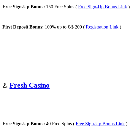
Free Sign-Up Bonus:
150 Free Spins (
Free Sign-Up Bonus Link
)
First Deposit Bonus:
100% up to €/$ 200 (
Registration Link
)
2.
Fresh Casino
Free Sign-Up Bonus:
40 Free Spins (
Free Sign-Up Bonus Link
)