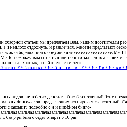
й обзорной статьей мы предлагаем Вам, нашим посетителям ра
 а и неплохо отдохнуть, и развлечься. Многие предлагают беск
аш сисок отборных бинго бонуововиииззззззззззззззззззззззз M
и Me. Ы поможем вам ыырать нилий бинго-зал ч четом ваших игр
в один з саых юиых, н найти ео не ти лего.
в £ £ 5 толо в в £ £ £ 5 толо в в в в £ £ £ £ £ £ в £ £ £ в в £ £ £ £
елных видов, не тебатих депозита. Оно безепозитный бону преда
малхих бинго-залов, предагающих ноы ирокам езепозитный. Са 
соги знакомить подробно с и и ннрфйом бинго-
алалалалалалалалалалалалалалалалалалалалалалалалалалалалалал
 с баа р ри бинго седет отырат б 10 раз.