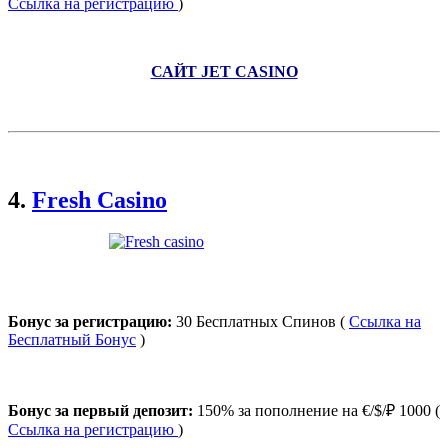
Ссылка на регистрацию
)
САЙТ JET CASINO
4.
Fresh Casino
Бонус за регистрацию:
30 Бесплатных Спинов (
Ссылка на
Бесплатный Бонус
)
Бонус за первый депозит:
150% за пополнение на €/$/₽ 1000 (
Ссылка на регистрацию
)