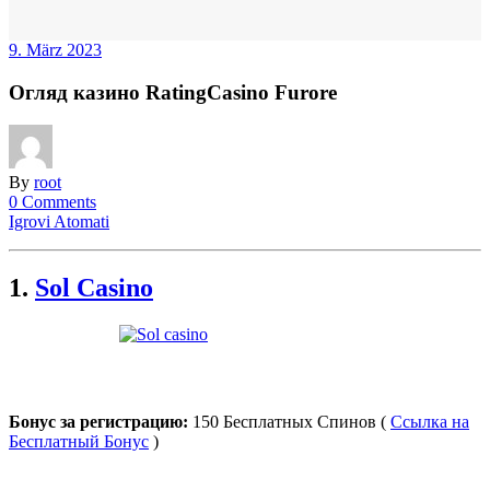
9. März 2023
Огляд казино RatingCasino Furore
By
root
0 Comments
Igrovi Atomati
1.
Sol Casino
Бонус за регистрацию:
150 Бесплатных Спинов (
Ссылка на
Бесплатный Бонус
)