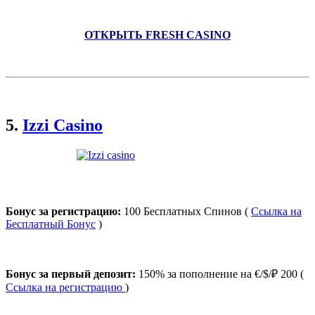
ОТКРЫТЬ FRESH CASINO
5.
Izzi Casino
Бонус за регистрацию:
100 Бесплатных Спинов (
Ссылка на
Бесплатный Бонус
)
Бонус за первый депозит:
150% за пополнение на €/$/₽ 200 (
Ссылка на регистрацию
)