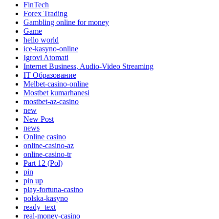
FinTech
Forex Trading
Gambling online for money
Game
hello world
ice-kasyno-online
Igrovi Atomati
Internet Business, Audio-Video Streaming
IT Образование
Melbet-casino-online
Mostbet kumarhanesi
mostbet-az-casino
new
New Post
news
Online casino
online-casino-az
online-casino-tr
Part 12 (Pol)
pin
pin up
play-fortuna-casino
polska-kasyno
ready_text
real-money-casino