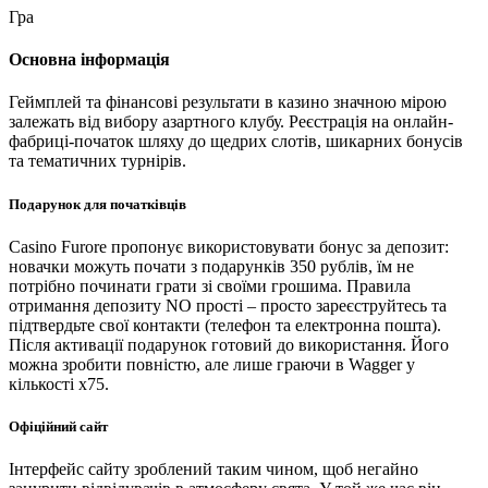
Гра
Основна інформація
Геймплей та фінансові результати в казино значною мірою
залежать від вибору азартного клубу. Реєстрація на онлайн-
фабриці-початок шляху до щедрих слотів, шикарних бонусів
та тематичних турнірів.
Подарунок для початківців
Casino Furore пропонує використовувати бонус за депозит:
новачки можуть почати з подарунків 350 рублів, їм не
потрібно починати грати зі своїми грошима. Правила
отримання депозиту NO прості – просто зареєструйтесь та
підтвердьте свої контакти (телефон та електронна пошта).
Після активації подарунок готовий до використання. Його
можна зробити повністю, але лише граючи в Wagger у
кількості x75.
Офіційний сайт
Інтерфейс сайту зроблений таким чином, щоб негайно