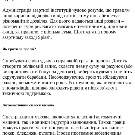
Адміністрація азартної інституції чудово розуміє, що гравцям
іноді корисно відволікати від слотів, тому він забезпечує
різноманітне дозвілля. Для цього надаються інші розваги –
лотереї та турніри. Багато змагань є тематичними, призовий
фонд, як правило, є шістьма сума. Щотижня на новому
азартному заході Splash.
Як грати за гроші?
Спробувати свою удачу в справжній грі – це просто. Досить
створити обліковий запис, скласти певну суму на рахунок (або
використовувати бонус за депозит), виберіть кулемет і почніть
скручувати барабани. Насолоджуючись грою та збільшуючи
баланс, ви можете зняти гроші. Усі труднощі, які починаються
з початківців, швидко знаходять рішення після зв’язку з
технічною підтримкою.
Автоматичний сплеск казино
Спектр азартних розваг включає як класичні автоматичні
машини, так і новинки індустрії хвилювання. Також гравці
можуть практикувати популярні настільні ігри: в казино є
покер, блекджек, рулетка. Ігрове програмне забезпечення