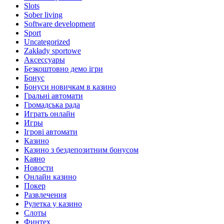
Slots
Sober living
Software development
Sport
Uncategorized
Zakłady sportowe
Аксессуары
Безкоштовно демо ігри
Бонус
Бонуси новичкам в казино
Гральні автомати
Громадська рада
Играть онлайн
Игры
Ігрові автомати
Казино
Казино з бездепозитним бонусом
Каяно
Новости
Онлайн казино
Покер
Развлечения
Рулетка у казино
Слоты
Финтех