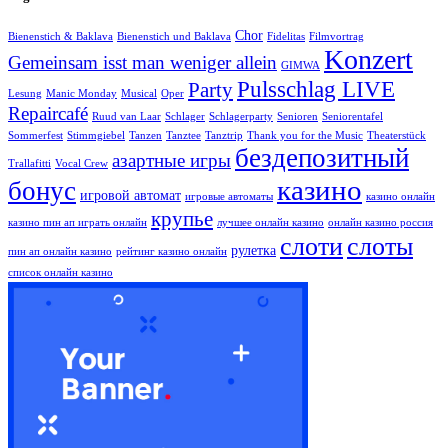
Chor
Bienenstich & Baklava
Bienenstich und Baklava
Fidelitas
Filmvortrag
Konzert
Gemeinsam isst man weniger allein
GIMWA
Pulsschlag LIVE
Party
Lesung
Manic Monday
Musical
Oper
Repaircafé
Ruud van Laar
Schlager
Schlagerparty
Senioren
Seniorentafel
Sommerfest
Stimmgiebel
Tanzen
Tanztee
Tanztrip
Thank you for the Music
Theaterstück
бездепозитный
азартные игры
Trallafitti
Vocal Crew
казино
бонус
игровой автомат
игровые автоматы
казино онлайн
крупье
казино пин ап играть онлайн
лучшее онлайн казино
онлайн казино россия
слоти
слоты
рулетка
пин ап онлайн казино
рейтинг казино онлайн
список онлайн казино