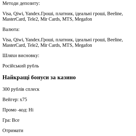
Методи депозиту:
Visa, Qiwi, Yandex.Гроші, платник, ідеальні гроші, Beeline,
MasterCard, Tele2, Mir Cards, MTS, Megafon
Валюта:
Visa, Qiwi, Yandex.Гроші, платник, ідеальні гроші, Beeline,
MasterCard, Tele2, Mir Cards, MTS, Megafon
Шляхи висновку:
Російський рубль
Найкращі бонуси за казино
300 рублів сплеск
Вейгер: x75
Промо -код: Ні
Гра: Все
Отримати