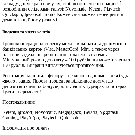
закладу дає яскраві відчуття, стабільно та чесно працює. Її
розробники є лідерами галузі: Novomatic, Netent, Playtech,
Quickspin, Igestosoft тощо. Кожен слот можна перевірити в
демонстраційному режимі.
Введення та зняття коштів
Грошові операції на сплеску можна виконати за допомогою
банківських карток (Visa, MasterCard, Mir), а також через
платника, ідеальні гроші та інші платіжні системи.
Мінімальний розмір депозиту – 100 рублів, ви можете зняти з
150 рублів. Виграші виплачуються протягом дня.
Реєстрація на порталі фурору – це хороша допомога для будь
-якого гравця. Проста процедура відкриває доступ до
депозитів та інших бонусів, для участі в турнірах та лотерах.
Грати і перемогти!
Постачальники:
Netent, Igrosoft, Novomatic, Megajagack, Belatra, Yggdrasil
Gaming, Play’n’go, Playtech, Quickspin
Інформація про оплату