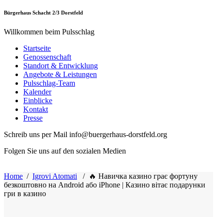
Bürgerhaus Schacht 2/3 Dorstfeld
Willkommen beim Pulsschlag
Startseite
Genossenschaft
Standort & Entwicklung
Angebote & Leistungen
Pulsschlag-Team
Kalender
Einblicke
Kontakt
Presse
Schreib uns per Mail info@buergerhaus-dorstfeld.org
Folgen Sie uns auf den sozialen Medien
Home
/
Igrovi Atomati
/
🔥 Навичка казино грає фортуну
безкоштовно на Android або iPhone | Казино вітає подарунки
гри в казино