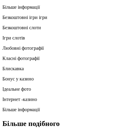
Більше інформації
Безкоштовні ігри ігри
Безкоштовні слоти
Ігри слотів
Любовні фотографії
Класні фотографії
Блискавка
Бонус у казино
Ідеальне фото
Інтернет -казино
Більше інформації
Більше подібного