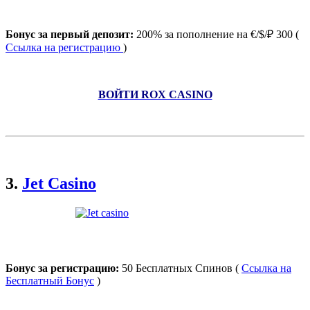
Бонус за первый депозит:
200% за пополнение на €/$/₽ 300 (
Ссылка на регистрацию
)
ВОЙТИ ROX CASINO
3.
Jet Casino
Бонус за регистрацию:
50 Бесплатных Спинов (
Ссылка на
Бесплатный Бонус
)