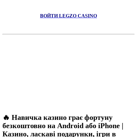
ВОЙТИ LEGZO CASINO
🔥 Навичка казино грає фортуну
безкоштовно на Android або iPhone |
Казино, ласкаві подарунки, ігри в