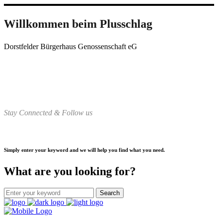
Willkommen beim Plusschlag
Dorstfelder Bürgerhaus Genossenschaft eG
Stay Connected & Follow us
Simply enter your keyword and we will help you find what you need.
What are you looking for?