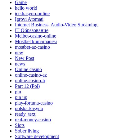
Game
hello world
ice-kasyno-online
Igrovi Atomati
Internet Business, Audio-Video Streaming
IT Образование
Melbet-casino-online
Mostbet kumarhanesi
mostbet-az-casino
new
New Post
news
Online casino
online-casino-az
online-casino-tr
Part 12 (Pol)
pin
pin up
play-fortuna-casino
polska-kasyno
ready_text
real-money-casino
Slots
Sober living
Software development