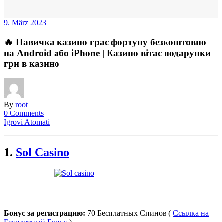
9. März 2023
🔥 Навичка казино грає фортуну безкоштовно
на Android або iPhone | Казино вітає подарунки
гри в казино
By
root
0 Comments
Igrovi Atomati
1.
Sol Casino
Бонус за регистрацию:
70 Бесплатных Спинов (
Ссылка на
Бесплатный Бонус
)