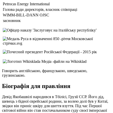
Petrocas Energy International
Голова ради директорів, власник співпраці
WIMM-BILL-DANN OJSC
засновник
Медіа -файли на Wikisklad
Говорить англійською, французькою, шведською,
грузинською.
Біографія для правління
Девід Якобашвілі народився в Тбілісі, Грузії ССР. Його дід,
шевець з бідної єврейської родини, за волею долі був у Китаї,
звідки він приніс шкіру для шиття взуття. Під час Першої
світової війни він став постачальником суду своєї імперської