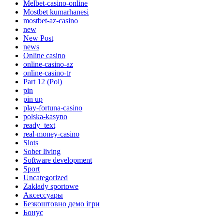
Melbet-casino-online
Mostbet kumarhanesi
mostbet-az-casino
new
New Post
news
Online casino
online-casino-az
online-casino-tr
Part 12 (Pol)
pin
pin up
play-fortuna-casino
polska-kasyno
ready_text
real-money-casino
Slots
Sober living
Software development
Sport
Uncategorized
Zakłady sportowe
Аксессуары
Безкоштовно демо ігри
Бонус