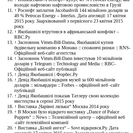
володіє нафтовою нафтовою промисловістю в Грузії
↑ Роснефт заплатив Jacobashvili 144 мільйони доларів за
49 % Petrocas Energy – Interfax. Дата апеляції: 17 квітня
2015 року. Заархівований з первісного 23 квітня 2015
року.
↑ Якобашвілі втрутився в африканський конфлікт –
RBC.Ру
↑ Засновник Vimm-Bill-Danna, Якобашвілі купив
будівельну компанію в Монако :: споживчі ринки :: RNS-
Офіційний веб-сайт агентства
↑ Засновник Vimm-Bill-Dann інвестував 10 мільйонів
доларів у Telegram :: Technology and Media :: RBC-
Офіційний веб-сайт публікації
↑ Девід Якобашвілі | Форбес.Ру
↑ Девід Якобашілі відкрив музей за 600 мільйонів
доларів :: мільярдери :: Forbes – офіційний веб -сайт
публікації
↑ Девід Якобашвілі показав Татлеру свою колекцію
мистецтва в серпні 2015 року
↑ Виставка „Чарівні ляльки“ Москва 2014 року
↑ В Москві було відкрито виставку „Dance of Palace
Puppets“ :: News :: Телевізійний центр – офіційний веб
-сайт телевізійної компанії
↑ Виставка „Білий ангел“ – Sovr відкрився.Ру. Дата