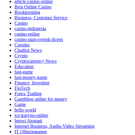
article-casino-online
Best Online Casino
Bookkeeping
Business, Customer Service
Casino
casino-indonesia
casino-online
casino-utan-svensk-licens
Cassino
Chatbot News
Crypto
Cryptocurrency News
Education
fast-game
fast-money-game
Finance, Investing
FinTech
Forex Trading
Gambling online for money
Game
hello world
ice-kasyno-online
Igrovi Atomati
Internet Business, Audio-Video Streaming
IT Образование