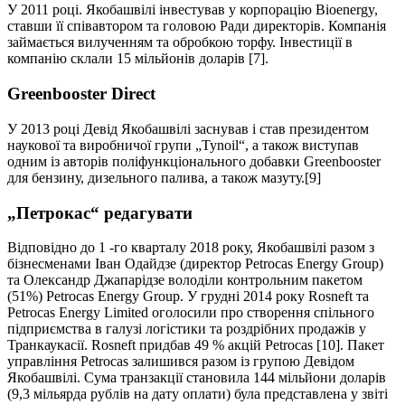
У 2011 році. Якобашвілі інвестував у корпорацію Bioenergy,
ставши її співавтором та головою Ради директорів. Компанія
займається вилученням та обробкою торфу. Інвестиції в
компанію склали 15 мільйонів доларів [7].
Greenbooster Direct
У 2013 році Девід Якобашвілі заснував і став президентом
наукової та виробничої групи „Tynoil“, а також виступав
одним із авторів поліфункціонального добавки Greenbooster
для бензину, дизельного палива, а також мазуту.[9]
„Петрокас“ редагувати
Відповідно до 1 -го кварталу 2018 року, Якобашвілі разом з
бізнесменами Іван Одайдзе (директор Petrocas Energy Group)
та Олександр Джапарідзе володіли контрольним пакетом
(51%) Petrocas Energy Group. У грудні 2014 року Rosneft та
Petrocas Energy Limited оголосили про створення спільного
підприємства в галузі логістики та роздрібних продажів у
Транкаукасії. Rosneft придбав 49 % акцій Petrocas [10]. Пакет
управління Petrocas залишився разом із групою Девідом
Якобашвілі. Сума транзакції становила 144 мільйони доларів
(9,3 мільярда рублів на дату оплати) була представлена ​​у звіті