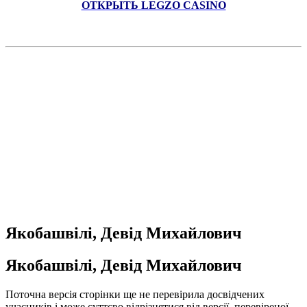
ОТКРЫТЬ LEGZO CASINO
Якобашвілі, Девід Михайлович
Якобашвілі, Девід Михайлович
Поточна версія сторінки ще не перевірила досвідчених
учасників і може суттєво відрізнятися від версії, перевіреної