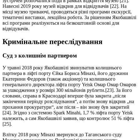
зустрічей розпочалися події в рамках відкриття музею [21].
Навесні 2019 року музей відкрив для відвідувачів [22]. На
місці музею триваючі, проводяться різні програми екскурсії,
тематичні виставки, лекційна робота. За рішенням Якобашвілі
всі програми реалізуються на безкоштовній основі для
відвідувачів.
Кримінальне переслідування
Суд з колишнім партнером
У травні 2018 року Якобашвілі звинуватив колишнього
партнера в ліфті порту Єйка Бориса Мінахі, його дружини
Екатерини Федоров (також акціонер) та колишнього
генерального директора ліфта порту Yeisk Омар Омар Омаров
за ушкодження у розмірі 300 мільйонів рублети.[23]. За його
словами, справа в Краснодарі вперше була закрита „після
закінчення періоду розслідування“, а потім знову відкрив „на
прохання прокуратури“, але після – він знову був закритий
[24]. Згідно з системою Spark Minahi, 1,7 % ліфта порту Yeisk
належить, а сам Якобашвілі заявив, що контролює 51 % ліфта
[25].
Влітку 2018 року Мінахі звернувся до Таганського суду