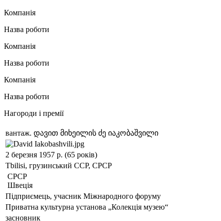
Компанія
Назва роботи
Компанія
Назва роботи
Компанія
Назва роботи
Нагороди і премії
вантаж. დავით მიხეილის ძე იაკობაშვილი
2 березня 1957 р. (65 років)
Tbilisi, грузинський ССР, СРСР
СРСР
Швеція
Підприємець, учасник Міжнародного форуму
Приватна культурна установа „Колекція музею“
засновник