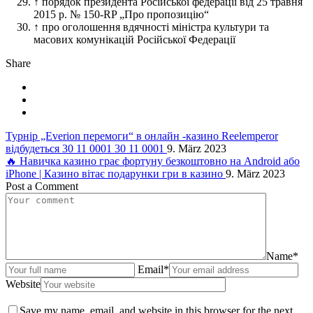
↑ порядок президента Російської федерації від 25 травня
2015 р. № 150-RP „Про пропозицію“
↑ про оголошення вдячності міністра культури та
масових комунікацій Російської Федерації
Share
Турнір „Everion перемоги“ в онлайн -казино Reelemperor
відбудеться 30 11 0001 30 11 0001
9. März 2023
🔥 Навичка казино грає фортуну безкоштовно на Android або
iPhone | Казино вітає подарунки гри в казино
9. März 2023
Post a Comment
Name*
Email*
Website
Save my name, email, and website in this browser for the next