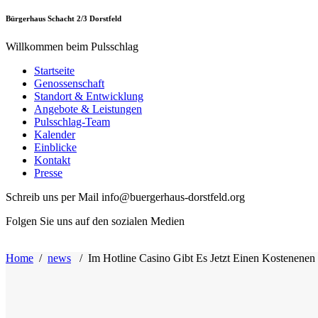
Bürgerhaus Schacht 2/3 Dorstfeld
Willkommen beim Pulsschlag
Startseite
Genossenschaft
Standort & Entwicklung
Angebote & Leistungen
Pulsschlag-Team
Kalender
Einblicke
Kontakt
Presse
Schreib uns per Mail info@buergerhaus-dorstfeld.org
Folgen Sie uns auf den sozialen Medien
Home
/
news
/
Im Hotline Casino Gibt Es Jetzt Einen Kostenenen