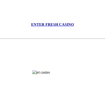
ENTER FRESH CASINO