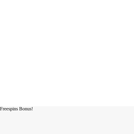
 Freespins Bonus!