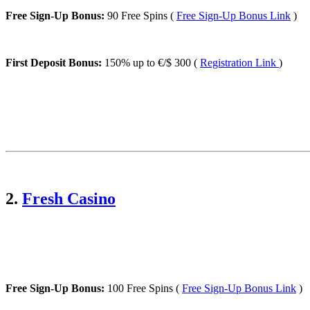
Free Sign-Up Bonus:
90 Free Spins (
Free Sign-Up Bonus Link
)
First Deposit Bonus:
150% up to €/$ 300 (
Registration Link
)
2.
Fresh Casino
Free Sign-Up Bonus:
100 Free Spins (
Free Sign-Up Bonus Link
)