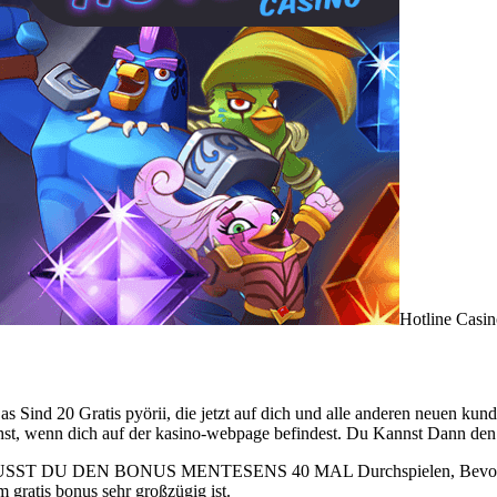
Hotline Casin
s Sind 20 Gratis pyörii, die jetzt auf dich und alle anderen neuen k
siehst, wenn dich auf der kasino-webpage befindest. Du Kannst Dann d
s MUSST DU DEN BONUS MENTESENS 40 MAL Durchspielen, Bevor du
m gratis bonus sehr großzügig ist.