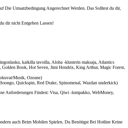
f Die Umsatzbedingung Angerechnet Werden. Das Solltest du dir,
du dir nicht Entgehen Lassen!
ngonlasku, kaikilla tavoilla, Aloha -klusterin maksaja, Atlantics
ns, Golden Book, Hot Seven, Jimi Hendrix, King Arthur, Magic Forest,
Elokuvat/Musik, Ozeane)
s, Boongo, Quickspin, Red Drake, Spinomenal, Wazdan underkick)
Deine Anforderungen Findest: Visa, Qiwi -lompakko, WebMoney,
ondern auch Beim Mobilen Spielen. Du Benötigst Bei Hotline Keine