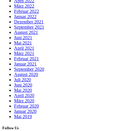
April 2022
März 2022
Februar 2022
Januar 2022
Dezember 2021
September 2021
August 2021
Juni 2021
Mai 2021
April 2021
März 2021
Februar 2021
Januar 2021
September 2020
August 2020
Juli 2020
Juni 2020
Mai 2020
April 2020
März 2020
Februar 2020
Januar 2020
Mai 2019
Follow Us