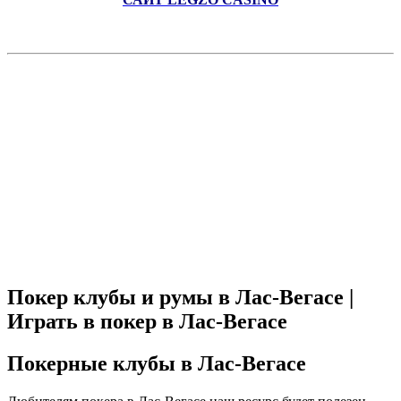
Покер клубы и румы в Лас-Вегасе |
Играть в покер в Лас-Вегасе
Покерные клубы в Лас-Вегасе