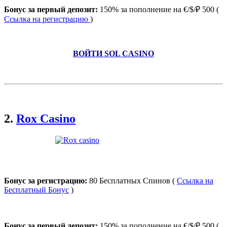
Бонус за первый депозит:
150% за пополнение на €/$/₽ 500 (
Ссылка на регистрацию
)
ВОЙТИ SOL CASINO
2.
Rox Casino
Бонус за регистрацию:
80 Бесплатных Спинов (
Ссылка на
Бесплатный Бонус
)
Бонус за первый депозит:
150% за пополнение на €/$/₽ 500 (