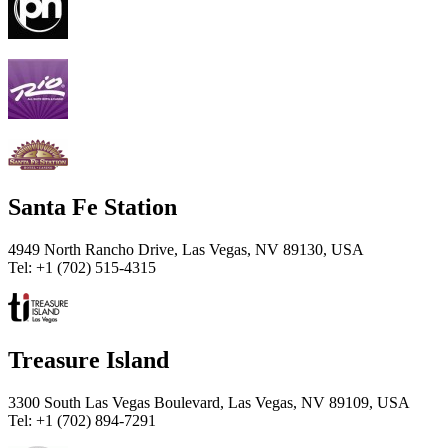
Santa Fe Station
4949 North Rancho Drive, Las Vegas, NV 89130, USA
Tel: +1 (702) 515-4315
Treasure Island
3300 South Las Vegas Boulevard, Las Vegas, NV 89109, USA
Tel: +1 (702) 894-7291