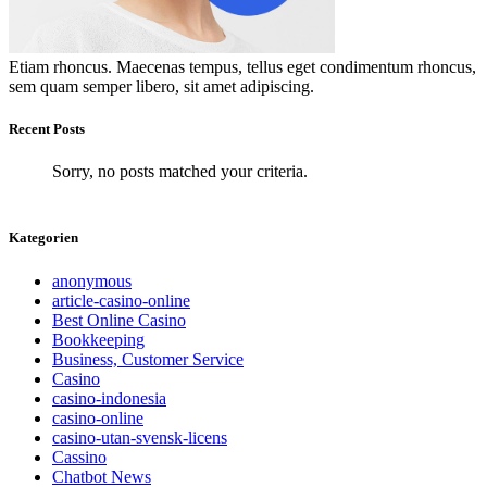
Etiam rhoncus. Maecenas tempus, tellus eget condimentum rhoncus,
sem quam semper libero, sit amet adipiscing.
Recent Posts
Sorry, no posts matched your criteria.
Kategorien
anonymous
article-casino-online
Best Online Casino
Bookkeeping
Business, Customer Service
Casino
casino-indonesia
casino-online
casino-utan-svensk-licens
Cassino
Chatbot News