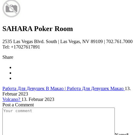
SAHARA Poker Room
2535 Las Vegas Blvd. South | Las Vegas, NV 89109 | 702.761.7000
Tel: +17027617891
Share
Работа Для Девушек В Макао | Работа Для Девушек Макао
13.
Februar 2023
Volcano?
13. Februar 2023
Post a Comment
Name*