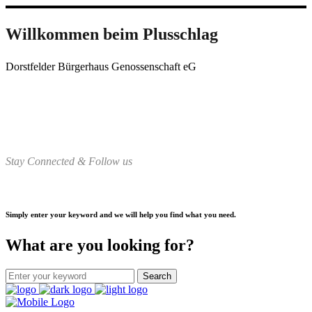
Willkommen beim Plusschlag
Dorstfelder Bürgerhaus Genossenschaft eG
Stay Connected & Follow us
Simply enter your keyword and we will help you find what you need.
What are you looking for?