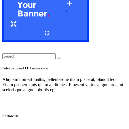
Search
for:
International IT Conference
Aliquam non est mattis, pellentesque diam placerat, blandit leo.
Etiam posuere quis quam a ultricies. Praesent varius augue urna, ut
scelerisque augue lobortis eget.
Follow Us