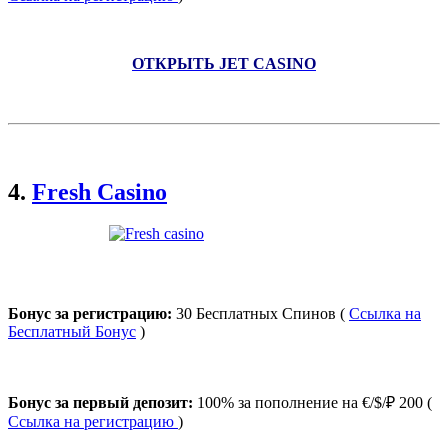
ОТКРЫТЬ JET CASINO
4.
Fresh Casino
Бонус за регистрацию:
30 Бесплатных Спинов (
Ссылка на
Бесплатный Бонус
)
Бонус за первый депозит:
100% за пополнение на €/$/₽ 200 (
Ссылка на регистрацию
)