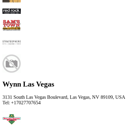
Wynn Las Vegas
3131 South Las Vegas Boulevard, Las Vegas, NV 89109, USA
Tel: +17027707654