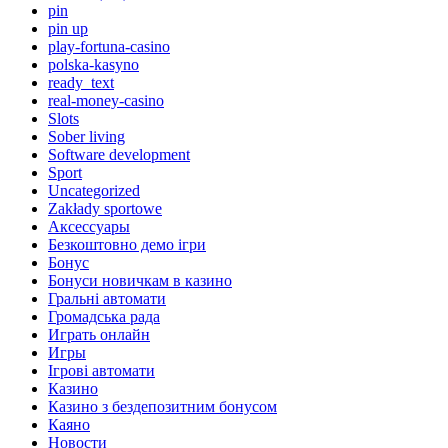
pin
pin up
play-fortuna-casino
polska-kasyno
ready_text
real-money-casino
Slots
Sober living
Software development
Sport
Uncategorized
Zakłady sportowe
Аксессуары
Безкоштовно демо ігри
Бонус
Бонуси новичкам в казино
Гральні автомати
Громадська рада
Играть онлайн
Игры
Ігрові автомати
Казино
Казино з бездепозитним бонусом
Каяно
Новости