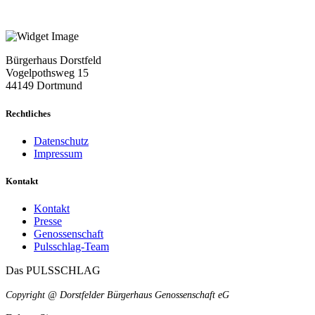
Bürgerhaus Dorstfeld
Vogelpothsweg
15
44149 Dortmund
Rechtliches
Datenschutz
Impressum
Kontakt
Kontakt
Presse
Genossenschaft
Pulsschlag-Team
Das PULSSCHLAG
Copyright @ Dorstfelder Bürgerhaus Genossenschaft eG