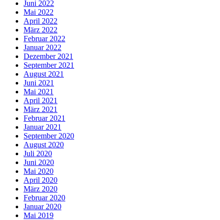
Juni 2022
Mai 2022
April 2022
März 2022
Februar 2022
Januar 2022
Dezember 2021
September 2021
August 2021
Juni 2021
Mai 2021
April 2021
März 2021
Februar 2021
Januar 2021
September 2020
August 2020
Juli 2020
Juni 2020
Mai 2020
April 2020
März 2020
Februar 2020
Januar 2020
Mai 2019