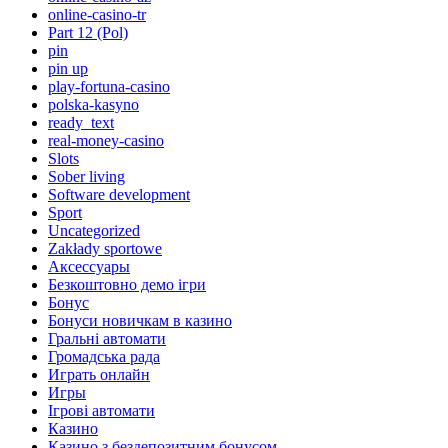
online-casino-tr
Part 12 (Pol)
pin
pin up
play-fortuna-casino
polska-kasyno
ready_text
real-money-casino
Slots
Sober living
Software development
Sport
Uncategorized
Zakłady sportowe
Аксессуары
Безкоштовно демо ігри
Бонус
Бонуси новичкам в казино
Гральні автомати
Громадська рада
Играть онлайн
Игры
Ігрові автомати
Казино
Казино з бездепозитним бонусом