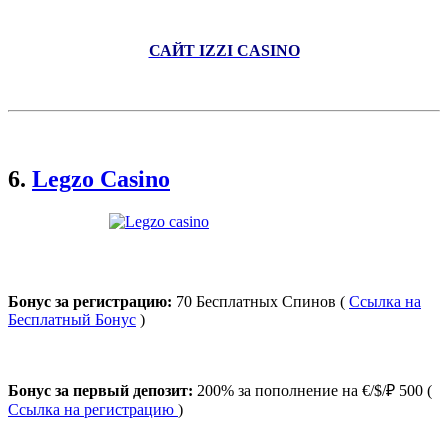
САЙТ IZZI CASINO
6.
Legzo Casino
Бонус за регистрацию:
70 Бесплатных Спинов (
Ссылка на
Бесплатный Бонус
)
Бонус за первый депозит:
200% за пополнение на €/$/₽ 500 (
Ссылка на регистрацию
)