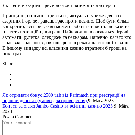
Як грати в азартні ігри: відсоток платежів та дисперсії
Принципи, описані в цій статті, актуальні майже для всіх
азартних ігор, де гравець грає проти казино. Щоб бути більш
конкретно, всі ігри, де ви можете робити ставки та де казино
платить потенційну виграш. Найвідоміші вважаються: ігрові
автомати, рулетка, блекджек та баккарам. Напевно, багато хто
з нас вже знає, що з довгою грою перевага на стороні казино.
В іншому випадку всі власники казино втратили б гроші на
цих іграх.
Share
Як отримати бонус 2500 uah від Parimatch при реєстрації на
перший депозит (умови для проведення)
9. März 2023
Бонуси за огляд Jambo Casino та рейтинг казино 2023
9. März
2023
Post a Comment