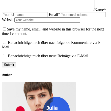
Name*
Email*
Website
Save my name, email, and website in this browser for the next
time I comment.
Benachrichtige mich über nachfolgende Kommentare via E-
Mail.
Benachrichtige mich über neue Beiträge via E-Mail.
Author