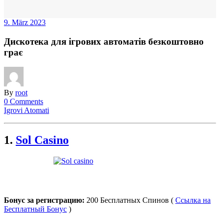
9. März 2023
Дискотека для ігрових автоматів безкоштовно
грає
By
root
0 Comments
Igrovi Atomati
1.
Sol Casino
Бонус за регистрацию:
200 Бесплатных Спинов (
Ссылка на
Бесплатный Бонус
)