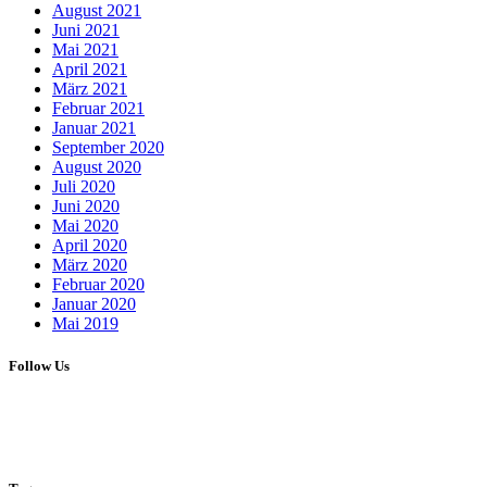
August 2021
Juni 2021
Mai 2021
April 2021
März 2021
Februar 2021
Januar 2021
September 2020
August 2020
Juli 2020
Juni 2020
Mai 2020
April 2020
März 2020
Februar 2020
Januar 2020
Mai 2019
Follow Us