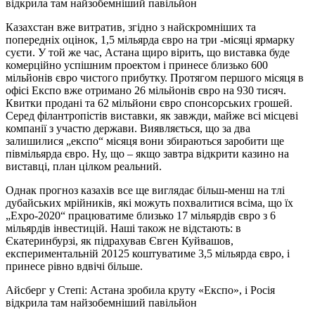
відкрила там найзобемніший павільйон
Казахстан вже витратив, згідно з найскромніших та
попередніх оцінок, 1,5 мільярда євро на три -місяці ярмарку
суєти. У той же час, Астана щиро вірить, що виставка буде
комерційно успішним проектом і принесе близько 600
мільйонів євро чистого прибутку. Протягом першого місяця в
офісі Експо вже отримано 26 мільйонів євро на 930 тисяч.
Квитки продані та 62 мільйони євро спонсорських грошей.
Серед філантропістів виставки, як завжди, майже всі місцеві
компанії з участю держави. Виявляється, що за два
залишилися „експо“ місяця вони збираються заробити ще
півмільярда євро. Ну, що – якщо завтра відкрити казино на
виставці, план цілком реальний.
Однак прогноз казахів все ще виглядає більш-менш на тлі
дубайських мрійників, які можуть похвалитися всіма, що їх
„Expo-2020“ працюватиме близько 17 мільярдів євро з 6
мільярдів інвестицій. Наші також не відстають: в
Єкатеринбурзі, як підрахував Євген Куйвашов,
експериментальній 20125 коштуватиме 3,5 мільярда євро, і
принесе рівно вдвічі більше.
Айсберг у Степі: Астана зробила круту «Експо», і Росія
відкрила там найзобемніший павільйон