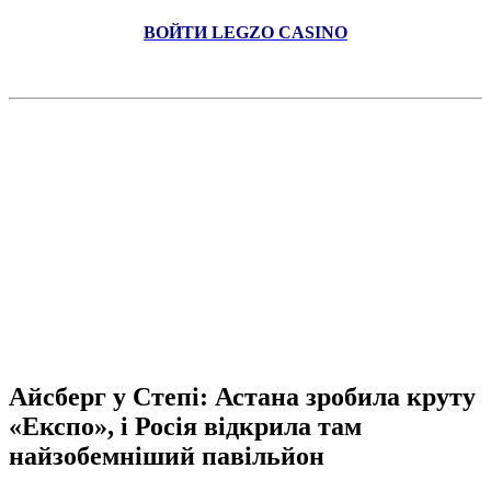
ВОЙТИ LEGZO CASINO
Айсберг у Степі: Астана зробила круту
«Експо», і Росія відкрила там
найзобемніший павільйон