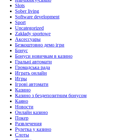
Slots
Sober living
Software development
Sport
Uncategorized
Zakłady sportowe
Аксессуары
Безкоштовно демо ігри
Бонус
Бонуси новичкам в казино
Гральні автомати
Громадська рада
Играть онлайн
Игры
Ігрові автомати
Казино
Казино з бездепозитним бонусом
Каяно
Новости
Онлайн казино
Покер
Развлечения
Рулетка у казино
Слоты