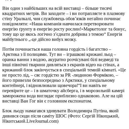
Він один з найбільших на всій виставці – більше тисячі
квадратних метрів. Ви заходите – і ви потрапляєте в плазмову
стіну Уралкалі, чия службовець обов’язків негайно починає
повідомляти: «Наша компанія навчилася перетворювати
енергію ґрунту в енергію росту рослин!»Маркетолог та бонус,
тому що це якось логічно з’єднати добрива з темою“ Енергія
майбутнього „-це дійсно вибух мозку.
Потім починається наша головна гордість і багатство –
Арктика з її полицями. Тут ви – іграшкові крижані льод –
оранка ванни з водою, акуратно розчісувані білі ведмеді та
інші північні тварини дивляться з екранів відео на стінах, а
крижаний блок закінчується в спеціальній темній кімнаті. «Це
не просто лід, – сяє гордістю за PR -людиною Формікою, –
його привезли безпосередньо з Арктики, у спеціальному
контейнері, і відновлювали щовечора!“І ви навіть не
перевірите це – і в шматочку айсберга, і в морозильній камері
заморожена вода виглядає приблизно однаковою. Але на цій
виставці Ван Гог він є головним експонатом.
Блок льоду намагався здивувати Володимира Путіна, який
дивився сюди після саміту ШОС (Фото: Сергій Нікицький,
Нікитський.LiveJournal.com)