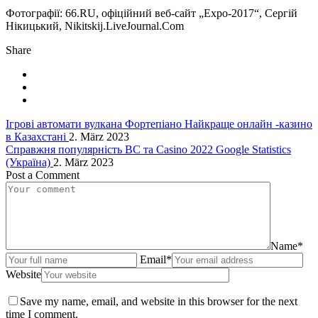
Фотографії: 66.RU, офіційний веб-сайт „Expo-2017“, Сергій
Нікицький, Nikitskij.LiveJournal.Com
Share
Ігрові автомати вулкана Фортепіано Найкраще онлайн -казино
в Казахстані
2. März 2023
Справжня популярність BC та Casino 2022 Google Statistics
(Україна)
2. März 2023
Post a Comment
Name*
Email*
Website
Save my name, email, and website in this browser for the next
time I comment.