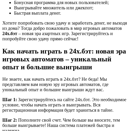
Бонусная программа для новых пользователей;
Выигрывайте множитель или джекпот;
Быстрая выплата денег.
Хотите попробовать свою удачу и заработать денег, не выходя
из дома? Тогда добро пожаловать в мир игровых автоматов
24х.бэт
– новая эра азартных игр. Зарегистрируйтесь и
попробуйте свою удачу прямо сейчас!
Как начать играть в 24х.бэт: новая эра
игровых автоматов – уникальный
опыт и большие выигрыши
Не знаете, как начать играть в 24х.бэт? Не беда! Мы
представляем вам новую эру игровых автоматов, где
уникальный опыт и большие выигрыши ждут вас.
Шаг 1:
Зарегистрируйтесь на сайте 24х.бэт. Это необходимое
условие, чтобы начать играть и выигрывать. Вся
регистрационная информация будет храниться в тайне.
Шаг 2:
Пополните свой счет. Чем больше вы вносите, тем
больше выигрываете! Наша система платежей быстра и
надежна.