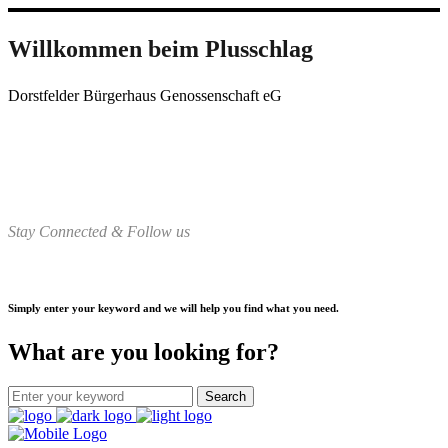
Willkommen beim Plusschlag
Dorstfelder Bürgerhaus Genossenschaft eG
Stay Connected & Follow us
Simply enter your keyword and we will help you find what you need.
What are you looking for?