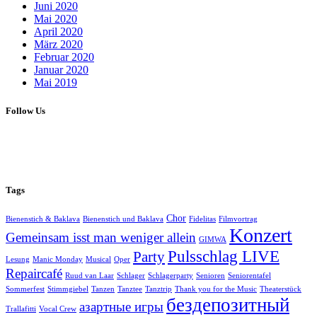
Juni 2020
Mai 2020
April 2020
März 2020
Februar 2020
Januar 2020
Mai 2019
Follow Us
Tags
Chor
Bienenstich & Baklava
Bienenstich und Baklava
Fidelitas
Filmvortrag
Konzert
Gemeinsam isst man weniger allein
GIMWA
Pulsschlag LIVE
Party
Lesung
Manic Monday
Musical
Oper
Repaircafé
Ruud van Laar
Schlager
Schlagerparty
Senioren
Seniorentafel
Sommerfest
Stimmgiebel
Tanzen
Tanztee
Tanztrip
Thank you for the Music
Theaterstück
бездепозитный
азартные игры
Trallafitti
Vocal Crew