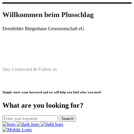
Willkommen beim Plusschlag
Dorstfelder Bürgerhaus Genossenschaft eG
Stay Connected & Follow us
Simply enter your keyword and we will help you find what you need.
What are you looking for?