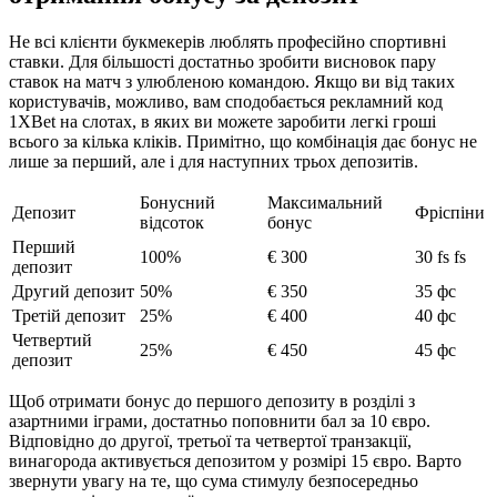
Не всі клієнти букмекерів люблять професійно спортивні
ставки. Для більшості достатньо зробити висновок пару
ставок на матч з улюбленою командою. Якщо ви від таких
користувачів, можливо, вам сподобається рекламний код
1XBet на слотах, в яких ви можете заробити легкі гроші
всього за кілька кліків. Примітно, що комбінація дає бонус не
лише за перший, але і для наступних трьох депозитів.
Бонусний
Максимальний
Депозит
Фріспіни
відсоток
бонус
Перший
100%
€ 300
30 fs fs
депозит
Другий депозит
50%
€ 350
35 фс
Третій депозит
25%
€ 400
40 фс
Четвертий
25%
€ 450
45 фс
депозит
Щоб отримати бонус до першого депозиту в розділі з
азартними іграми, достатньо поповнити бал за 10 євро.
Відповідно до другої, третьої та четвертої транзакції,
винагорода активується депозитом у розмірі 15 євро. Варто
звернути увагу на те, що сума стимулу безпосередньо