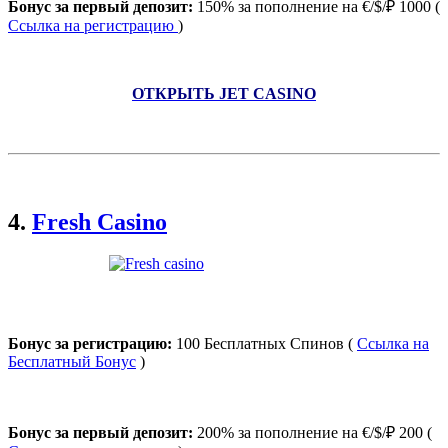
Бонус за первый депозит:
150% за пополнение на €/$/₽ 1000 (
Ссылка на регистрацию
)
ОТКРЫТЬ JET CASINO
4.
Fresh Casino
Бонус за регистрацию:
100 Бесплатных Спинов (
Ссылка на
Бесплатный Бонус
)
Бонус за первый депозит:
200% за пополнение на €/$/₽ 200 (