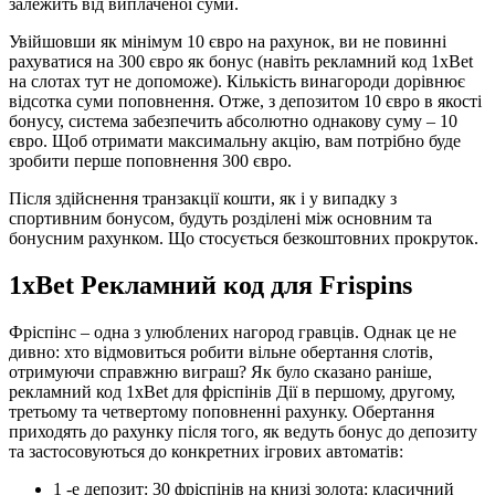
залежить від виплаченої суми.
Увійшовши як мінімум 10 євро на рахунок, ви не повинні
рахуватися на 300 євро як бонус (навіть рекламний код 1xBet
на слотах тут не допоможе). Кількість винагороди дорівнює
відсотка суми поповнення. Отже, з депозитом 10 євро в якості
бонусу, система забезпечить абсолютно однакову суму – 10
євро. Щоб отримати максимальну акцію, вам потрібно буде
зробити перше поповнення 300 євро.
Після здійснення транзакції кошти, як і у випадку з
спортивним бонусом, будуть розділені між основним та
бонусним рахунком. Що стосується безкоштовних прокруток.
1xBet Рекламний код для Frispins
Фріспінс – одна з улюблених нагород гравців. Однак це не
дивно: хто відмовиться робити вільне обертання слотів,
отримуючи справжню виграш? Як було сказано раніше,
рекламний код 1xBet для фріспінів Дії в першому, другому,
третьому та четвертому поповненні рахунку. Обертання
приходять до рахунку після того, як ведуть бонус до депозиту
та застосовуються до конкретних ігрових автоматів:
1 -е депозит: 30 фріспінів на книзі золота: класичний