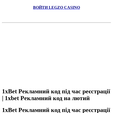
ВОЙТИ LEGZO CASINO
1xBet Рекламний код під час реєстрації
| 1xbet Рекламний код на лютий
1xBet Рекламний код під час реєстрації