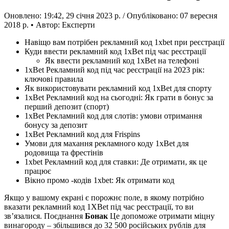
Оновлено: 19:42, 29 січня 2023 р. / Опубліковано: 07 вересня
2018 р. • Автор: Експерти
Навіщо вам потрібен рекламний код 1xbet при реєстрації
Куди ввести рекламний код 1xBet під час реєстрації
Як ввести рекламний код 1xBet на телефоні
1xBet Рекламний код під час реєстрації на 2023 рік:
ключові правила
Як використовувати рекламний код 1xBet для спорту
1xBet Рекламний код на сьогодні: Як грати в бонус за
перший депозит (спорт)
1xBet Рекламний код для слотів: умови отримання
бонусу за депозит
1xBet Рекламний код для Frispins
Умови для махання рекламного коду 1xBet для
родовища та фрестінів
1xbet Рекламний код для ставки: Де отримати, як це
працює
Вікно промо -кодів 1xbet: Як отримати код
Якщо у вашому екрані є порожнє поле, в якому потрібно
вказати рекламний код 1XBet під час реєстрації, то ви
зв’язалися. Поєднання
Бонак
Це допоможе отримати міцну
винагороду – збільшився до 32 500 російських рублів для