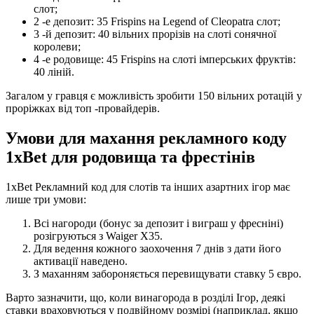
слот;
2 -е депозит: 35 Frispins на Legend of Cleopatra слот;
3 -й депозит: 40 вільних прорізів на слоті сонячної
королеви;
4 -е родовище: 45 Frispins на слоті імперських фруктів:
40 ліній.
Загалом у гравця є можливість зробити 150 вільних ротацій у
проріжках від топ -провайдерів.
Умови для махання рекламного коду
1xBet для родовища та фрестінів
1xBet Рекламний код для слотів та інших азартних ігор має
лише три умови:
Всі нагороди (бонус за депозит і виграш у фресніні)
розігруються з Waiger X35.
Для ведення кожного заохочення 7 днів з дати його
активації наведено.
З маханням забороняється перевищувати ставку 5 євро.
Варто зазначити, що, коли винагорода в розділі Ігор, деякі
ставки враховуються у подвійному розмірі (наприклад, якщо