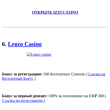
ОТКРЫТЬ IZZI CASINO
6.
Legzo Casino
Бонус за регистрацию:
100 Бесплатных Спинов (
Ссылка на
Бесплатный Бонус
)
Бонус за первый депозит:
100% за пополнение на €/$/₽ 300 (
Ссылка на регистрацию
)