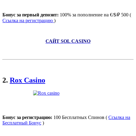
Бонус за первый депозит:
100% за пополнение на €/$/₽ 500 (
Ссылка на регистрацию
)
САЙТ SOL CASINO
2.
Rox Casino
Бонус за регистрацию:
100 Бесплатных Спинов (
Ссылка на
Бесплатный Бонус
)