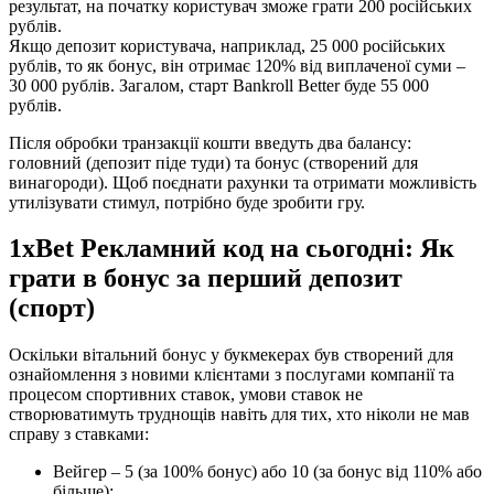
результат, на початку користувач зможе грати 200 російських
рублів.
Якщо депозит користувача, наприклад, 25 000 російських
рублів, то як бонус, він отримає 120% від виплаченої суми –
30 000 рублів. Загалом, старт Bankroll Better буде 55 000
рублів.
Після обробки транзакції кошти введуть два балансу:
головний (депозит піде туди) та бонус (створений для
винагороди). Щоб поєднати рахунки та отримати можливість
утилізувати стимул, потрібно буде зробити гру.
1xBet Рекламний код на сьогодні: Як
грати в бонус за перший депозит
(спорт)
Оскільки вітальний бонус у букмекерах був створений для
ознайомлення з новими клієнтами з послугами компанії та
процесом спортивних ставок, умови ставок не
створюватимуть труднощів навіть для тих, хто ніколи не мав
справу з ставками:
Вейгер – 5 (за 100% бонус) або 10 (за бонус від 110% або
більше);