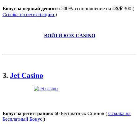
Бонус за первый депозит:
200% за пополнение на €/$/₽ 300 (
Ссылка на регистрацию
)
ВОЙТИ ROX CASINO
3.
Jet Casino
Бонус за регистрацию:
60 Бесплатных Спинов (
Ссылка на
Бесплатный Бонус
)