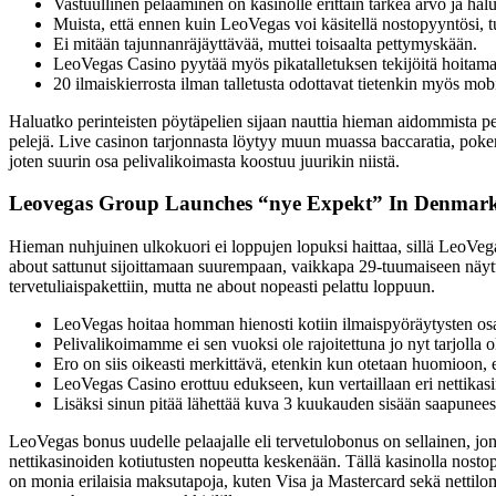
Vastuullinen pelaaminen on kasinolle erittäin tärkeä arvo ja 
Muista, että ennen kuin LeoVegas voi käsitellä nostopyyntösi, tu
Ei mitään tajunnanräjäyttävää, muttei toisaalta pettymyskään.
LeoVegas Casino pyytää myös pikatalletuksen tekijöitä hoitamaan
20 ilmaiskierrosta ilman talletusta odottavat tietenkin myös mobi
Haluatko perinteisten pöytäpelien sijaan nauttia hieman aidommista pel
pelejä. Live casinon tarjonnasta löytyy muun muassa baccaratia, pokeri
joten suurin osa pelivalikoimasta koostuu juurikin niistä.
Leovegas Group Launches “nye Expekt” In Denmark,
Hieman nuhjuinen ulkokuori ei loppujen lopuksi haittaa, sillä LeoVegas
about sattunut sijoittamaan suurempaan, vaikkapa 29-tuumaiseen näytt
tervetuliaispakettiin, mutta ne about nopeasti pelattu loppuun.
LeoVegas hoitaa homman hienosti kotiin ilmaispyöräytysten osa
Pelivalikoimamme ei sen vuoksi ole rajoitettuna jo nyt tarjolla 
Ero on siis oikeasti merkittävä, etenkin kun otetaan huomioon, 
LeoVegas Casino erottuu edukseen, kun vertaillaan eri nettikas
Lisäksi sinun pitää lähettää kuva 3 kuukauden sisään saapuneesta
LeoVegas bonus uudelle pelaajalle eli tervetulobonus on sellainen, jo
nettikasinoiden kotiutusten nopeutta keskenään. Tällä kasinolla nostop
on monia erilaisia maksutapoja, kuten Visa ja Mastercard sekä nettilom