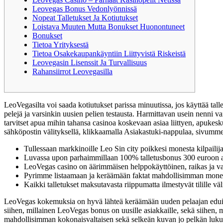
Leovegas Bonus Vedonlyönnissä
Nopeat Talletukset Ja Kotiutukset
Loistava Muuten Mutta Bonukset Huonontuneet
Bonukset
Tietoa Yrityksestä
Tietoa Osakekaupankäyntiin Liittyvistä Riskeistä
Leovegasin Lisenssit Ja Turvallisuus
Rahansiirrot Leovegasilla
LeoVegasilta voi saada kotiutukset parissa minuutissa, jos käyttää tal
pelejä ja varsinkin uusien pelien testausta. Harmittavan usein nenni
tarvitset apua mihin tahansa casinoa koskevaan asiaa liittyen, apuke
sähköpostin välityksellä, klikkaamalla Asiakastuki-nappulaa, sivumme
Tullessaan markkinoille Leo Sin city poikkesi monesta kilpailij
Luvassa upon parhaimmillaan 100% talletusbonus 300 euroon asti
LeoVegas casino on äärimmäisen helppokäyttöinen, raikas ja va
Pyrimme listaamaan ja keräämään faktat mahdollisimman monesta v
Kaikki talletukset maksutavasta riippumatta ilmestyvät tilille väli
LeoVegas kokemuksia on hyvä lähteä keräämään uuden pelaajan eduill
siihen, millainen LeoVegas bonus on uusille asiakkaille, sekä siihen,
mahdollisimman kokonaisvaltaisen sekä selkeän kuvan jo pelkän luk