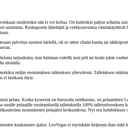
inkaan moderniksi sitä ei voi kehua. On kuitenkin paljon sellaisia asioi
n uusimista. Roskapostin lähettäjät ja verkkosivustoa väärinkäyttävät he
kaan.
esaan palvelua suomen kielellä, oli ze sitten chatin kautta tai sähköposti
aavaa.
laisina tarjouksina, kun halutaan esitellä uusi peli tai tuoda jokin vanhem
a alustalla.
imerkiksi neljän ensimmäisen talletuksen yhteydessä. Talletuksen määräst
us ei lainkaan täyty.
 missä pelata. Koska kyseessä on lisensoitu nettikasino, on pelaaminen L
rjoaa uusille pelaajille ensimmäisellä talletuksella 100% talletusbonukse
 nettikasinoista suomalaisten pelaajien keskuudessa. Nyt sen hohdokkuus 
aksi monien kuukausien ajaksi. LeoVegas ei myöskään kelpuuta ihan mitä h