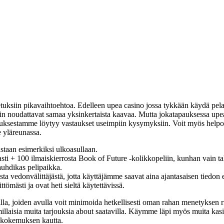
letuksiin pikavaihtoehtoa. Edelleen upea casino jossa tykkään käydä pel
 vain noudattavat samaa yksinkertaista kaavaa. Mutta jokatapauksessa up
skuksestamme löytyy vastaukset useimpiin kysymyksiin. Voit myös helpos
 yläreunassa.
astaan esimerkiksi ulkoasullaan.
 + 100 ilmaiskierrosta Book of Future -kolikkopeliin, kunhan vain talle
uhdikas pelipaikka.
edonvälittäjästä, jotta käyttäjämme saavat aina ajantasaisen tiedon er
ttömästi ja ovat heti sieltä käytettävissä.
a, joiden avulla voit minimoida hetkellisesti oman rahan menetyksen
 millaisia muita tarjouksia about saatavilla. Käymme läpi myös muita kas
ukokemuksen kautta.