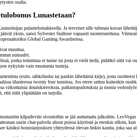
tysten osalta.
etulobonus Lunastetaan?
n Kasinoitsijan palautelomakkeella. Ja terveiset sille tuhman kuvan lähet
i ja jäävät yksin, sanoi Sylvester Stallone vapaasti suomennettuna. Viim
lioperaattoriksi Global Gaming Awardseissa.
oivat muuttua.
mimmat uutuudet.
ssä, jonka toimintaa et tunne tai josta et vielä tiedä, pidätkö siitä vai o
upon nykyisin vain muutamia tunteja.
entista (esim. sähkölasku tai pankin lähettämä kirje), josta osoitteesi 
ssa tilanteessa twenty four tunnissa. Jos eteen sattuu kuitenkin ruuhk
muassa viikoittaisia ilmaiskierroksia, palkintopudotuksia ja monia vedonly
 että niitä ylipäätään on tarjolla.
utamiin kilpaileviin sivustoihin se jää auttamatta jalkoihin. LeoVegas o
ttoman usein chat-palvelu about poissa käytöstä ja etenkin silloin, kun si
see käsiksi bonustarjouksen yhteydessä olevan linkin kautta, joka saa a