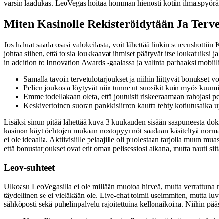
varsin laadukas. LeoVegas hoitaa homman hienosti kotiin ilmaispyöräy
Miten Kasinolle Rekisteröidytään Ja Terv
Jos haluat saada osasi valokeilasta, voit lähettää linkin screenshottii
johtaa siihen, että toisia loukkaavat ihmiset päätyvät itse loukatuiks
in addition to Innovation Awards -gaalassa ja valinta parhaaksi mobii
Samalla tavoin tervetulotarjoukset ja niihin liittyvät bonukset v
Pelien joukosta löytyvät niin tunnetut suosikit kuin myös kuu
Emme todellakaan oleta, että joutuisit riskeeraamaan rahojasi peli
Keskivertoinen suoran pankkisiirron kautta tehty kotiutusaika 
Lisäksi sinun pitää lähettää kuva 3 kuukauden sisään saapuneesta dokum
kasinon käyttöehtojen mukaan nostopyynnöt saadaan käsiteltyä normaali
ei ole ideaalia. Aktiivisiille pelaajille oli puolestaan tarjolla muun 
että bonustarjoukset ovat erit oman pelisessiosi aikana, mutta nauti siitä,
Leov-suhteet
Ulkoasu LeoVegasilla ei ole millään muotoa hirveä, mutta verrattuna mu
täydellinen se ei vieläkään ole. Live-chat toimii useimmiten, mutta luva
sähköposti sekä puhelinpalvelu rajoitettuina kellonaikoina. Niihin pää