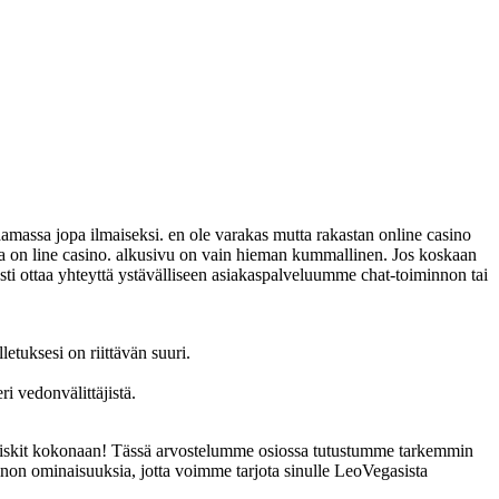
aamassa jopa ilmaiseksi. en ole varakas mutta rakastan online casino
ea on line casino. alkusivu on vain hieman kummallinen. Jos koskaan
ti ottaa yhteyttä ystävälliseen asiakaspalveluumme chat-toiminnon tai
tuksesi on riittävän suuri.
i vedonvälittäjistä.
 riskit kokonaan! Tässä arvostelumme osiossa tutustumme tarkemmin
inon ominaisuuksia, jotta voimme tarjota sinulle LeoVegasista