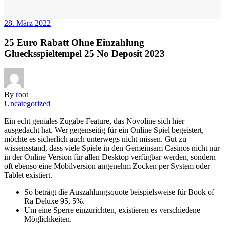
28. März 2022
25 Euro Rabatt Ohne Einzahlung
Gluecksspieltempel 25 No Deposit 2023
By
root
Uncategorized
Ein echt geniales Zugabe Feature, das Novoline sich hier
ausgedacht hat. Wer gegenseitig für ein Online Spiel begeistert,
möchte es sicherlich auch unterwegs nicht missen. Gut zu
wissensstand, dass viele Spiele in den Gemeinsam Casinos nicht nur
in der Online Version für allen Desktop verfügbar werden, sondern
oft ebenso eine Mobilversion angenehm Zocken per System oder
Tablet existiert.
So beträgt die Auszahlungsquote beispielsweise für Book of
Ra Deluxe 95, 5%.
Um eine Sperre einzurichten, existieren es verschiedene
Möglichkeiten.