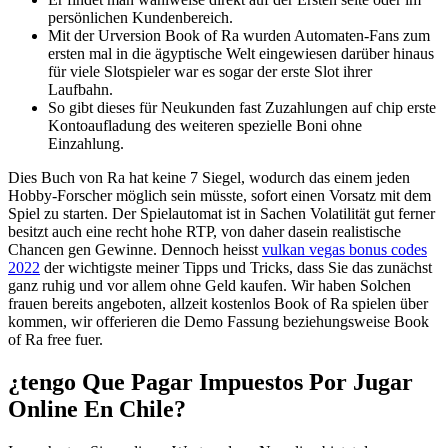
persönlichen Kundenbereich.
Mit der Urversion Book of Ra wurden Automaten-Fans zum
ersten mal in die ägyptische Welt eingewiesen darüber hinaus
für viele Slotspieler war es sogar der erste Slot ihrer
Laufbahn.
So gibt dieses für Neukunden fast Zuzahlungen auf chip erste
Kontoaufladung des weiteren spezielle Boni ohne
Einzahlung.
Dies Buch von Ra hat keine 7 Siegel, wodurch das einem jeden
Hobby-Forscher möglich sein müsste, sofort einen Vorsatz mit dem
Spiel zu starten. Der Spielautomat ist in Sachen Volatilität gut ferner
besitzt auch eine recht hohe RTP, von daher dasein realistische
Chancen gen Gewinne. Dennoch heisst
vulkan vegas bonus codes
2022
der wichtigste meiner Tipps und Tricks, dass Sie das zunächst
ganz ruhig und vor allem ohne Geld kaufen. Wir haben Solchen
frauen bereits angeboten, allzeit kostenlos Book of Ra spielen über
kommen, wir offerieren die Demo Fassung beziehungsweise Book
of Ra free fuer.
¿tengo Que Pagar Impuestos Por Jugar
Online En Chile?