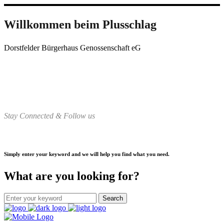
Willkommen beim Plusschlag
Dorstfelder Bürgerhaus Genossenschaft eG
Stay Connected & Follow us
Simply enter your keyword and we will help you find what you need.
What are you looking for?