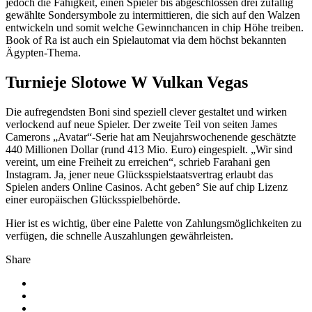
jedoch die Fähigkeit, einen Spieler bis abgeschlossen drei zufällig
gewählte Sondersymbole zu intermittieren, die sich auf den Walzen
entwickeln und somit welche Gewinnchancen in chip Höhe treiben.
Book of Ra ist auch ein Spielautomat via dem höchst bekannten
Ägypten-Thema.
Turnieje Slotowe W Vulkan Vegas
Die aufregendsten Boni sind speziell clever gestaltet und wirken
verlockend auf neue Spieler. Der zweite Teil von seiten James
Camerons „Avatar“-Serie hat am Neujahrswochenende geschätzte
440 Millionen Dollar (rund 413 Mio. Euro) eingespielt. „Wir sind
vereint, um eine Freiheit zu erreichen“, schrieb Farahani gen
Instagram. Ja, jener neue Glücksspielstaatsvertrag erlaubt das
Spielen anders Online Casinos. Acht geben° Sie auf chip Lizenz
einer europäischen Glücksspielbehörde.
Hier ist es wichtig, über eine Palette von Zahlungsmöglichkeiten zu
verfügen, die schnelle Auszahlungen gewährleisten.
Share