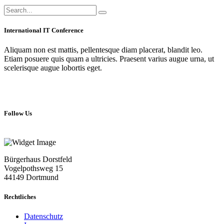
Search
for:
International IT Conference
Aliquam non est mattis, pellentesque diam placerat, blandit leo.
Etiam posuere quis quam a ultricies. Praesent varius augue urna, ut
scelerisque augue lobortis eget.
Follow Us
Bürgerhaus Dorstfeld
Vogelpothsweg
15
44149 Dortmund
Rechtliches
Datenschutz