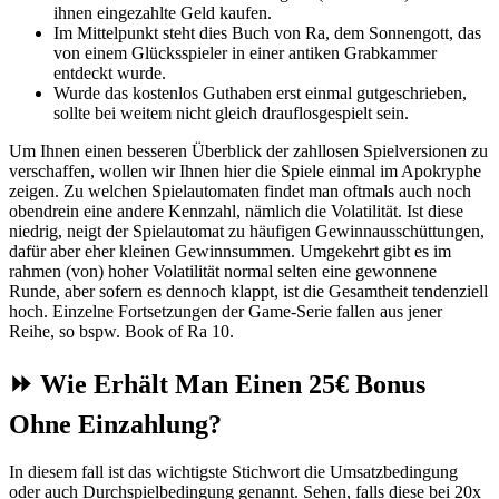
ihnen eingezahlte Geld kaufen.
Im Mittelpunkt steht dies Buch von Ra, dem Sonnengott, das
von einem Glücksspieler in einer antiken Grabkammer
entdeckt wurde.
Wurde das kostenlos Guthaben erst einmal gutgeschrieben,
sollte bei weitem nicht gleich drauflosgespielt sein.
Um Ihnen einen besseren Überblick der zahllosen Spielversionen zu
verschaffen, wollen wir Ihnen hier die Spiele einmal im Apokryphe
zeigen. Zu welchen Spielautomaten findet man oftmals auch noch
obendrein eine andere Kennzahl, nämlich die Volatilität. Ist diese
niedrig, neigt der Spielautomat zu häufigen Gewinnausschüttungen,
dafür aber eher kleinen Gewinnsummen. Umgekehrt gibt es im
rahmen (von) hoher Volatilität normal selten eine gewonnene
Runde, aber sofern es dennoch klappt, ist die Gesamtheit tendenziell
hoch. Einzelne Fortsetzungen der Game-Serie fallen aus jener
Reihe, so bspw. Book of Ra 10.
⏩ Wie Erhält Man Einen 25€ Bonus
Ohne Einzahlung?
In diesem fall ist das wichtigste Stichwort die Umsatzbedingung
oder auch Durchspielbedingung genannt. Sehen, falls diese bei 20x