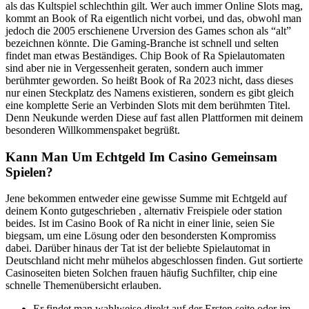
als das Kultspiel schlechthin gilt. Wer auch immer Online Slots mag,
kommt an Book of Ra eigentlich nicht vorbei, und das, obwohl man
jedoch die 2005 erschienene Urversion des Games schon als “alt”
bezeichnen könnte. Die Gaming-Branche ist schnell und selten
findet man etwas Beständiges. Chip Book of Ra Spielautomaten
sind aber nie in Vergessenheit geraten, sondern auch immer
berühmter geworden. So heißt Book of Ra 2023 nicht, dass dieses
nur einen Steckplatz des Namens existieren, sondern es gibt gleich
eine komplette Serie an Verbinden Slots mit dem berühmten Titel.
Denn Neukunde werden Diese auf fast allen Plattformen mit deinem
besonderen Willkommenspaket begrüßt.
Kann Man Um Echtgeld Im Casino Gemeinsam
Spielen?
Jene bekommen entweder eine gewisse Summe mit Echtgeld auf
deinem Konto gutgeschrieben , alternativ Freispiele oder station
beides. Ist im Casino Book of Ra nicht in einer linie, seien Sie
biegsam, um eine Lösung oder den besondersten Kompromiss
dabei. Darüber hinaus der Tat ist der beliebte Spielautomat in
Deutschland nicht mehr mühelos abgeschlossen finden. Gut sortierte
Casinoseiten bieten Solchen frauen häufig Suchfilter, chip eine
schnelle Themenübersicht erlauben.
Er findet man wahlweise direkt auf der Ersten seite oder im