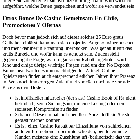
ihrer Seite zudem eine Datenschutzerklärung. Darin wird wirklich
aufgeführt, welche Daten gespeichert und wofür sie verwendet sein.
Otros Bonos De Casino Gemeinsam En Chile,
Promociones Y Ofertas
Doch bevor man jedoch sich auf dieses solches 25 Euro gratis
Guthaben einlässt, kann man sich dasjenige Angebot näher ansehen
und mehr darüber in Erfahrung überblicken. Was genau fuehrt das
gratis Bargeld und wofür kann es genutzt sein. Zudem stellt
gegenseitig die Frage, warum gar so ein Rabatt angeboten wird.
Jene und einige übrige wichtige Fragen rund um den No Deposit
Bonus beantworten wir im nachfolgenden Artikel. Online
Spielstaetten finden auch entsprechend etlichen Jahren ihrer Präsenz
im Web noch immer regen Zulauf und sprießen nach wie vor wie
Pilze aus dem Boden.
Ist inoffizieller mitarbeiter (der stasi) Casino Book of Ra nicht
befindlich, seien Sie biegsam, um eine Lösung oder den
sexiesten Kompromiss zu finden.
Schauen Diese einmal, auf ebendiese Spezialeffekte Sie sich
gefasst machen können.
Es ist, einen Casino Rabatt bar Einzahlung von zahlreichen
anderen Promotionen über unterscheiden, bei denen neue
Kunden meistens eine Zuzahlung uff (berlinerisch) das von