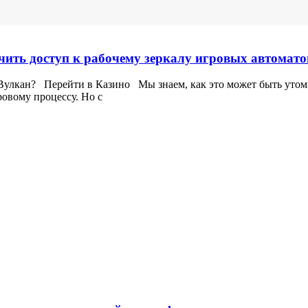
чить доступ к рабочему зеркалу игровых автомато
Вулкан? Перейти в Казино Мы знаем, как это может быть утомит
овому процессу. Но с