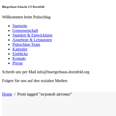
Bürgerhaus Schacht 2/3 Dorstfeld
Willkommen beim Pulsschlag
Startseite
Genossenschaft
Standort & Entwicklung
Angebote & Leistungen
Pulsschlag-Team
Kalender
Einblicke
Kontakt
Presse
Schreib uns per Mail info@buergerhaus-dorstfeld.org
Folgen Sie uns auf den sozialen Medien
Home
/
Posts tagged "игровой автомат"