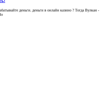
сь!
атывайте деньги. деньги в онлайн казино ? Тогда Вулкан -
Но