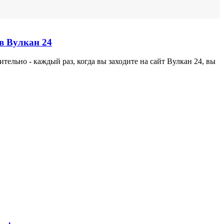
в Вулкан 24
ельно - каждый раз, когда вы заходите на сайт Вулкан 24, вы