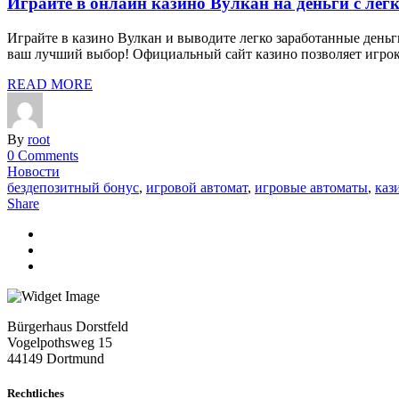
Играйте в онлайн казино Вулкан на деньги с лег
Играйте в казино Вулкан и выводите легко заработанные деньг
ваш лучший выбор! Официальный сайт казино позволяет игро
READ MORE
By
root
0 Comments
Новости
бездепозитный бонус
,
игровой автомат
,
игровые автоматы
,
каз
Share
Bürgerhaus Dorstfeld
Vogelpothsweg
15
44149 Dortmund
Rechtliches