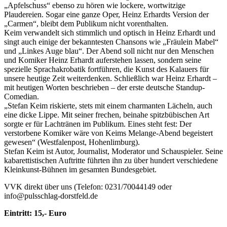
„Apfelschuss“ ebenso zu hören wie lockere, wortwitzige
Plaudereien. Sogar eine ganze Oper, Heinz Erhardts Version der
„Carmen“, bleibt dem Publikum nicht vorenthalten.
Keim verwandelt sich stimmlich und optisch in Heinz Erhardt und
singt auch einige der bekanntesten Chansons wie „Fräulein Mabel“
und „Linkes Auge blau“. Der Abend soll nicht nur den Menschen
und Komiker Heinz Erhardt auferstehen lassen, sondern seine
spezielle Sprachakrobatik fortführen, die Kunst des Kalauers für
unsere heutige Zeit weiterdenken. Schließlich war Heinz Erhardt –
mit heutigen Worten beschrieben – der erste deutsche Standup-
Comedian.
„Stefan Keim riskierte, stets mit einem charmanten Lächeln, auch
eine dicke Lippe. Mit seiner frechen, beinahe spitzbübischen Art
sorgte er für Lachtränen im Publikum. Eines steht fest: Der
verstorbene Komiker wäre von Keims Melange-Abend begeistert
gewesen“ (Westfalenpost, Hohenlimburg).
Stefan Keim ist Autor, Journalist, Moderator und Schauspieler. Seine
kabarettistischen Auftritte führten ihn zu über hundert verschiedene
Kleinkunst-Bühnen im gesamten Bundesgebiet.
VVK direkt über uns (Telefon: 0231/70044149 oder
info@pulsschlag-dorstfeld.de
Eintritt: 15,- Euro