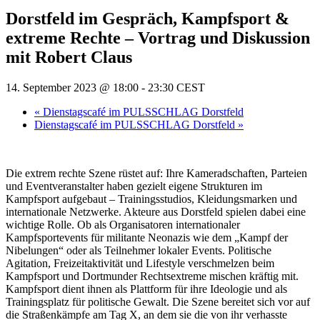
Dorstfeld im Gespräch, Kampfsport &
extreme Rechte – Vortrag und Diskussion
mit Robert Claus
14. September 2023 @ 18:00
-
23:30
CEST
«
Dienstagscafé im PULSSCHLAG Dorstfeld
Dienstagscafé im PULSSCHLAG Dorstfeld
»
Die extrem rechte Szene rüstet auf: Ihre Kameradschaften, Parteien
und Eventveranstalter haben gezielt eigene Strukturen im
Kampfsport aufgebaut – Trainingsstudios, Kleidungsmarken und
internationale Netzwerke. Akteure aus Dorstfeld spielen dabei eine
wichtige Rolle. Ob als Organisatoren internationaler
Kampfsportevents für militante Neonazis wie dem „Kampf der
Nibelungen“ oder als Teilnehmer lokaler Events. Politische
Agitation, Freizeitaktivität und Lifestyle verschmelzen beim
Kampfsport und Dortmunder Rechtsextreme mischen kräftig mit.
Kampfsport dient ihnen als Plattform für ihre Ideologie und als
Trainingsplatz für politische Gewalt. Die Szene bereitet sich vor auf
die Straßenkämpfe am Tag X, an dem sie die von ihr verhasste