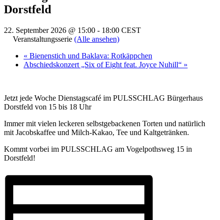
Dorstfeld
22. September 2026 @ 15:00
-
18:00
CEST
Veranstaltungsserie
(Alle ansehen)
«
Bienenstich und Baklava: Rotkäppchen
Abschiedskonzert „Six of Eight feat. Joyce Nuhill“
»
Jetzt jede Woche Dienstagscafé im PULSSCHLAG Bürgerhaus
Dorstfeld von 15 bis 18 Uhr
Immer mit vielen leckeren selbstgebackenen Torten und natürlich
mit Jacobskaffee und Milch-Kakao, Tee und Kaltgetränken.
Kommt vorbei im PULSSCHLAG am Vogelpothsweg 15 in
Dorstfeld!